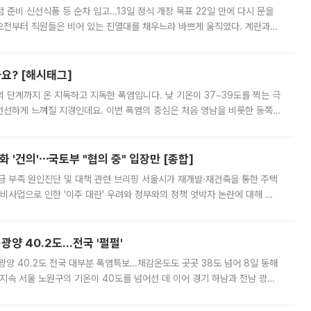
준비 신선식품 등 순차 입고…13일 정식 개장 목표 22일 만에 다시 문을
오전부터 직원들은 비어 있는 진열대를 채우느라 바쁘게 움직였다. 계란과
리를 잡기 시작했지만, 매장 곳곳엔 여전히 텅 빈 매대가 먼저 눈에 들어왔
까요? [해시태그]
’의 단계까지 온 지독하고 지독한 폭염입니다. 낮 기온이 37~39도를 찍는 극
 선선하게 느껴질 지경인데요. 이번 폭염의 중심은 처음 영남을 비롯한 동쪽
 북서풍이 산맥을 넘어 영남 쪽으로 내려오면서 뜨겁고 건조해졌는데요.
 '건의'⋯국토부 "협의 중" 입장만 [종합]
급 부족 원인진단 및 대책 관련 브리핑 서울시가 재개발·재건축을 통한 주택
비사업으로 인한 '이주 대란' 우려와 정부와의 정책 엇박자 논란에 대해 정
실장은 2031년까지 31만 가구 착공 목표에 차질이 없다는 입장이나,
·광양 40.2도…전국 '펄펄'
·광양 40.2도 전국 대부분 폭염특보…체감온도도 곳곳 38도 넘어 8일 동해
지속 서울 노원구의 기온이 40도를 넘어선 데 이어 경기 하남과 전남 광양
. 전국 대부분 지역에 폭염특보가 내려진 가운데 곳곳에서 39~40도 안팎