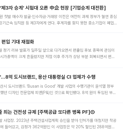
제3자 승계’ 시험대 오른 中企 현장 [기업승계 대전환]
지원 첫발 매수자 발굴·인수자금·거래망 이전은 여전히 과제 정부가 혈연 중심
장기근속 임직원 등 제3자에게 연다. 후계자를 찾지 못한 중소기업이 폐업
해 기술과 일자리를 남기도록 하겠다는 취지다. 다만 세금 감면만으로 거래를
에 편입 기대 재점화
월 정기 리뷰 발표가 일주일 앞으로 다가오면서 편출입 후보 종목에 관심이
 시가총액이 크게 흔들렸지만 저점 이후 주가가 상당 부분 회복되면서 편입
다시 부각되고 있다. 7일 금융투자업계에 따르면 MSCI는 한국시간으로 오는
od'…8억 도시브랜드, 용산 대통령실 CI 업체가 수행
시 도시브랜드 ‘Busan is Good’ 개발 사업의 수행기관이 윤석열 정부
여했던 디자인 전문업체 피앤(P&)인 것으로 확인됐다. 8억 원이 투입된 부산
 부족과 디자인 정체성 논란에 휩싸였던 만큼, 사업 선정 과정과 결과물에
줄 죄는 건전성 규제 [주택공급 또다른 병목 PF]①
발 사업장. 2023년 주택건설사업계획 승인을 받아 인허가를 마쳤지만 착공
에 들어갔고, 감정가 362억원인 이 사업장은 약 20% 할인된 288억원에