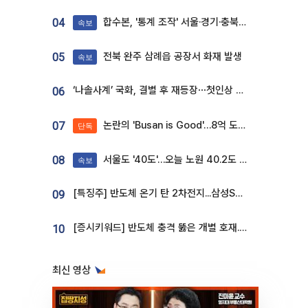
합수본, '통계 조작' 서울·경기·충북 선관위 등 추가 압수수색
04
속보
전북 완주 삼례읍 공장서 화재 발생
05
속보
‘나솔사계’ 국화, 결별 후 재등장⋯첫인상 투표 휩쓸고 ‘인기녀’ 등극
06
논란의 'Busan is Good'…8억 도시브랜드, 용산 대통령실 CI 업체가 수행
07
단독
서울도 '40도'…오늘 노원 40.2도 기록
08
속보
[특징주] 반도체 온기 탄 2차전지...삼성SDI, 장 초반 7% 넘게 껑충
09
[증시키워드] 반도체 충격 뚫은 개별 호재...포스코퓨처엠·에코프로·한화솔루션 '눈길'
10
최신 영상