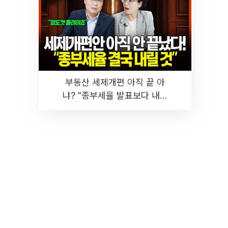
부동산 세제개편 아직 끝 아
냐? "종부세율 발표보다 내릴
것" 장기거주·양도세 전망 I 집
땅지성 I 김인만, 진미윤