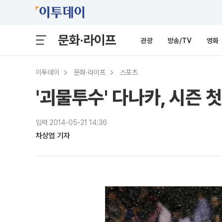
문화·라이프
관광
방송/TV
영화
이투데이
문화·라이프
스포츠
'괴물투수' 다나카, 시즌 첫
입력 2014-05-21 14:36
차상엽 기자