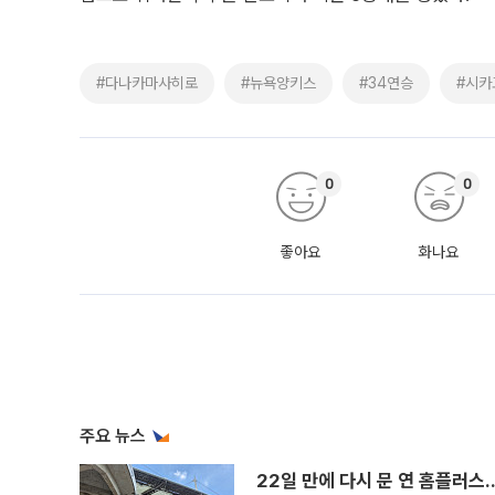
#다나카마사히로
#뉴욕양키스
#34연승
#시카
0
0
좋아요
화나요
주요 뉴스
22일 만에 다시 문 연 홈플러스