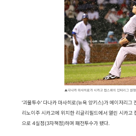
▲다나카 마사히로가 시카고 컵스와의 인터리그 원정경
'괴물투수' 다나카 마사히로(뉴욕 양키스)가 메이저리그 진
리노이주 시카고에 위치한 리글리필드에서 열린 시카고 컵
으로 4실점(3자책점)하며 패전투수가 됐다.