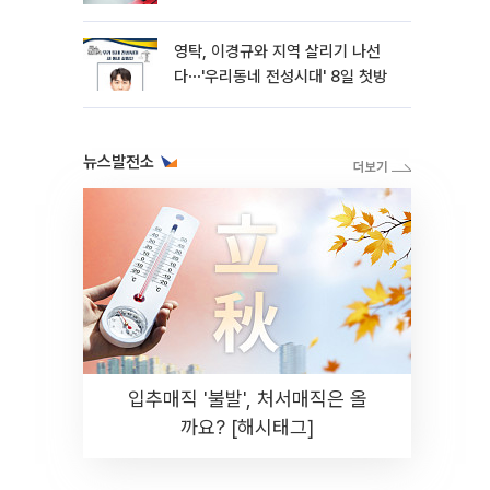
영탁, 이경규와 지역 살리기 나선
다⋯'우리동네 전성시대' 8일 첫방
뉴스발전소
입추매직 '불발', 처서매직은 올
까요? [해시태그]