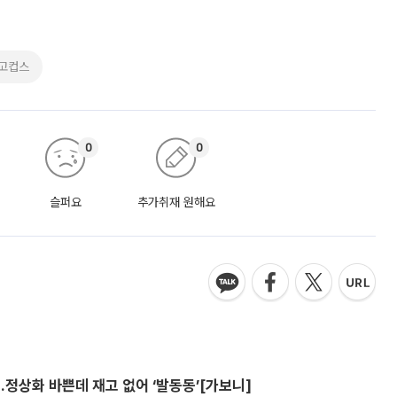
고컵스
0
0
슬퍼요
추가취재 원해요
…정상화 바쁜데 재고 없어 ‘발동동’[가보니]