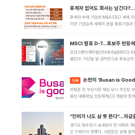
후계자 없어도 회사는 남긴다?…‘
후계자 부재 기업에 M&A·EBO 세제 
이던 기업승계 세제의 문을 동종기업과 
대신 M&A나 임직원 인수(EBO)를 통
늘
MSCI 발표 D-7…후보주 반등
모건스탠리캐피털인터내셔널(MSCI) 8
쏠린다. 지난달 말 급락장으로 후보군의
가능성과 지수 추종 자금 유입 기대가 
논란의 'Busan is Go
단독
박형준 전 부산시장 재임 당시 추진된 부산
용산 대통령실 상징체계(CI) 개발에 참
도시브랜드 사업이 공개 이후 시민 공감
"인허가 나도 삽 못 뜬다"…자금
경기도 동두천시 송내동의 한 아파트 개
은 이뤄지지 못했다. 사업장은 공매 절차