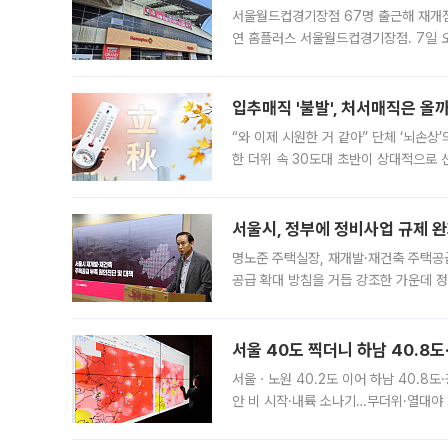
서울월드컵경기장점 67명 출근해 재개점 
연 홈플러스 서울월드컵경기장점. 7일 
우유, 과일 같은 신선식품이 차근차근 자
입추매직 '불발', 처서매직은 올
“와 이제 시원한 거 같아” 단체 ‘뇌손상
한 더위 속 30도대 초반이 상대적으로
지역에 있었습니다. 7월 말에는 서풍과
서울시, 정부에 정비사업 규제 완화
명노준 주택실장, 재개발·재건축 주택공
공급 확대 방침을 거듭 강조한 가운데 정
면 반박하고 나섰다. 명노준 서울시 주택
서울 40도 찍더니 하남 40.8도
서울ㆍ노원 40.2도 이어 하남 40.8도
안 비 시작·내륙 소나기…무더위·열대야 
에서도 40도를 웃도는 기온이 관측됐다
의 극심한