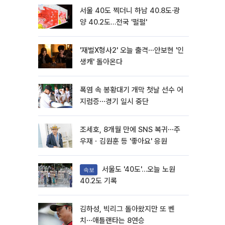
서울 40도 찍더니 하남 40.8도·광
양 40.2도…전국 '펄펄'
'재벌X형사2' 오늘 출격⋯안보현 '인
생캐' 돌아온다
폭염 속 봉황대기 개막 첫날 선수 어
지럼증⋯경기 일시 중단
조세호, 8개월 만에 SNS 복귀⋯주
우재ㆍ김원훈 등 '좋아요' 응원
서울도 '40도'…오늘 노원
속보
40.2도 기록
김하성, 빅리그 돌아왔지만 또 벤
치⋯애틀랜타는 8연승