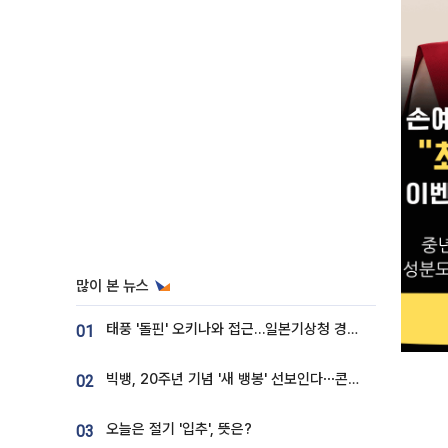
많이 본 뉴스
태풍 '돌핀' 오키나와 접근…일본기상청 경로 업데이트
01
빅뱅, 20주년 기념 '새 뱅봉' 선보인다⋯콘서트 앞두고 팝업 개최
02
오늘은 절기 '입추', 뜻은?
03