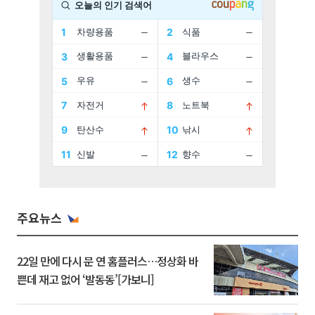
주요뉴스
22일 만에 다시 문 연 홈플러스…정상화 바
쁜데 재고 없어 ‘발동동’[가보니]