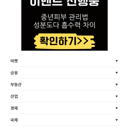
마켓
금융
부동산
산업
경제
국제