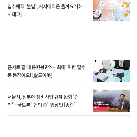
입추매직 '불발', 처서매직은 올까요? [해
시태그]
콘서트 갈 때 응원봉만?⋯'최애' 위한 필수
품 등장이오! [솔드아웃]
서울시, 정부에 정비사업 규제 완화 '건
의'⋯국토부 "협의 중" 입장만 [종합]