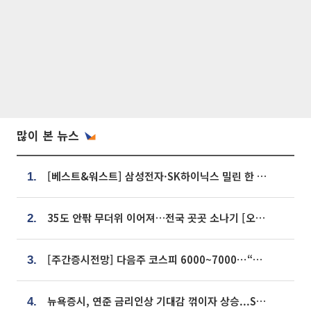
많이 본 뉴스
[베스트&워스트] 삼성전자·SK하이닉스 밀린 한 주…상상인증권은 85% 급등
1.
35도 안팎 무더위 이어져…전국 곳곳 소나기 [오늘 날씨]
2.
[주간증시전망] 다음주 코스피 6000~7000⋯“外人 수급은 정책이 변수”
3.
뉴욕증시, 연준 금리인상 기대감 꺾이자 상승...S&P500 사상 최고치 [종합]
4.