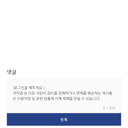
댓글
0 / 300