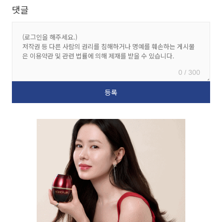
댓글
0 / 300