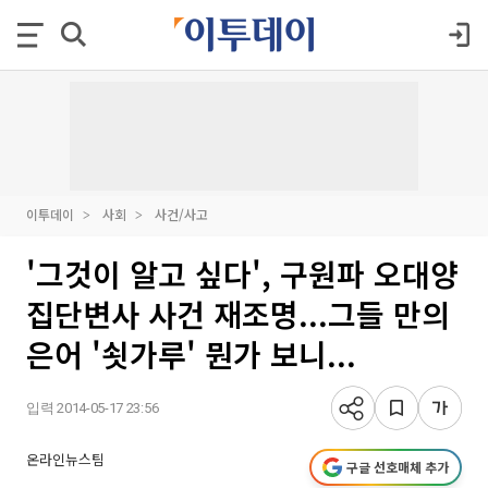
이투데이
사회
사건/사고
'그것이 알고 싶다', 구원파 오대양
집단변사 사건 재조명...그들 만의
은어 '쇳가루' 뭔가 보니...
입력 2014-05-17 23:56
온라인뉴스팀
구글 선호매체 추가