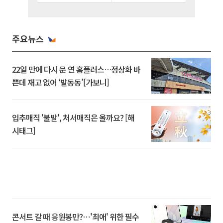
주요뉴스
22일 만에 다시 문 연 홈플러스…정상화 바
쁜데 재고 없어 ‘발동동’[가보니]
입추매직 '불발', 처서매직은 올까요? [해
시태그]
콘서트 갈 때 응원봉만?⋯'최애' 위한 필수