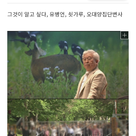
그것이 알고 싶다, 유병언, 쇳가루, 오대양집단변사