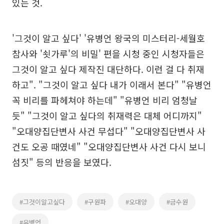
있는 것.
'그것이 알고 싶다' '유병언 왕국의 미스터리-세월호
참사와 '쇳가루'의 비밀' 편을 시청 중인 시청자들은
그것이 알고 싶다 제작진 대단하다. 이런 걸 다 취재
하고". "그것이 알고 싶다 내가 이래서 본다" "유병언
꼭 비리를 파헤쳐야 하는데" "유병언 비리 엄청날
듯" "그것이 알고 싶다의 취재력은 대체 어디까지"
"오대양집단변사 사건 무섭다" "오대양집단변사 사
건도 오공 때였네" "오대양집단변사 사건 다시 보니
섬짓" 등의 반응을 보였다.
#그것이알고싶다
#구원파
#오대양
#금수원
#유병언