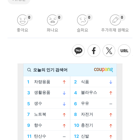
0
0
0
0
좋아요
화나요
슬퍼요
추가취재 원해요