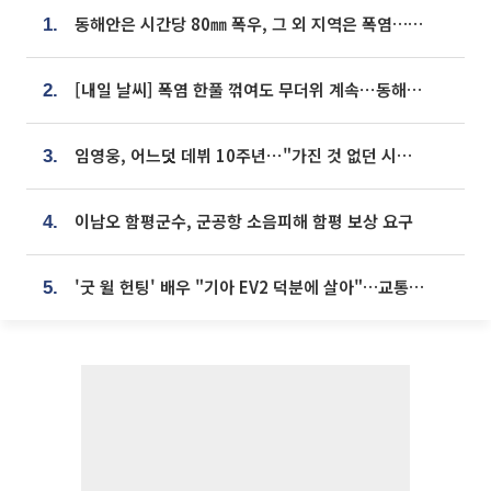
동해안은 시간당 80㎜ 폭우, 그 외 지역은 폭염…‘극과 극 날씨’
1.
[내일 날씨] 폭염 한풀 꺾여도 무더위 계속⋯동해안 이틀 연속 비
2.
임영웅, 어느덧 데뷔 10주년⋯"가진 것 없던 시절, 내 앞엔 20명의 팬뿐"
3.
이남오 함평군수, 군공항 소음피해 함평 보상 요구
4.
'굿 윌 헌팅' 배우 "기아 EV2 덕분에 살아"…교통사고 후 안전성 극찬
5.