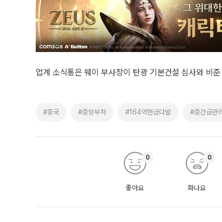
업계 소식통은 웨이 부사장이 탄광 기본건설 심사와 비준
#중국
#중앙부처
#164억현금다발
#중간급관
0
0
좋아요
화나요