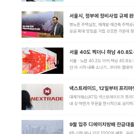
어디일까요? 아이돌 콘서트 시작을 기다
서울시, 정부에 정비사업 규제 완화
명노준 주택실장, 재개발·재건축 주택공
공급 확대 방침을 거듭 강조한 가운데 정
면 반박하고 나섰다. 명노준 서울시 주택
서울 40도 찍더니 하남 40.8도
서울ㆍ노원 40.2도 이어 하남 40.8도
안 비 시작·내륙 소나기…무더위·열대야 
에서도 40도를 웃도는 기온이 관측됐다
의 극심한
넥스트레이드, 12일부터 프리마
대체거래소(ATS) 넥스트레이드가 프리
내 상·하한가 주문을 한시적으로 금지하
가 체결 사례와 관련해 설명자료를 내고
9월 입주 디에이치방배 잔금대출
KB·신한·하나 각각 1000억 배정…우