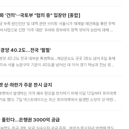
리는 공연장. 응원봉만큼이나 눈에 띄는 게 있습니다. 공연이 시작되기
 '건의'⋯국토부 "협의 중" 입장만 [종합]
급 부족 원인진단 및 대책 관련 브리핑 서울시가 재개발·재건축을 통한 주택
비사업으로 인한 '이주 대란' 우려와 정부와의 정책 엇박자 논란에 대해 정
실장은 2031년까지 31만 가구 착공 목표에 차질이 없다는 입장이나,
·광양 40.2도…전국 '펄펄'
·광양 40.2도 전국 대부분 폭염특보…체감온도도 곳곳 38도 넘어 8일 동해
지속 서울 노원구의 기온이 40도를 넘어선 데 이어 경기 하남과 전남 광양
. 전국 대부분 지역에 폭염특보가 내려진 가운데 곳곳에서 39~40도 안팎
켓 상·하한가 주문 한시 금지
마켓에서 발생하는 가격 왜곡 현상을 방지하기 위해 이달 12일부터 프리마켓
기로 했다. 7일 넥스트레이드는 최근 프리마켓에서 발생한 소량의 상·하한
, 주문 오류로 인한 가격 급등락을 최소화하기 위한 비상 대응방안을 발표
 풀린다…은행권 3000억 공급
리·농협도 취급 검토 당국 실수요자 공급 주문…분양가·필요자금 반영해 한도