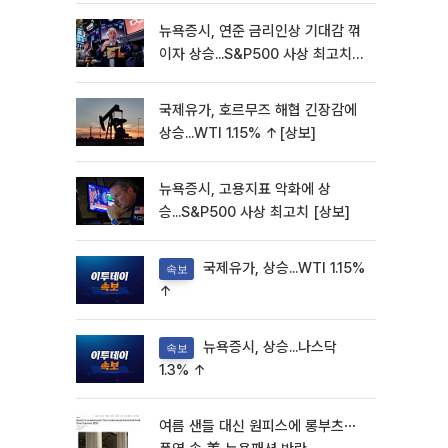
뉴욕증시, 연준 금리인상 기대감 꺾
이자 상승...S&P500 사상 최고치
[종합]
국제유가, 호르무즈 해협 긴장감에
상승...WTI 1.15% ↑[상보]
뉴욕증시, 고용지표 악화에 상
승...S&P500 사상 최고치 [상보]
국제유가, 상승...WTI 1.15%
속보
↑
뉴욕증시, 상승...나스닥
속보
1.3% ↑
여름 샌들 대신 원피스에 롱부츠⋯