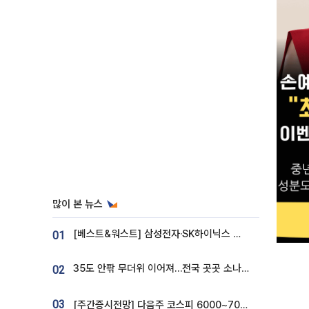
많이 본 뉴스
[베스트&워스트] 삼성전자·SK하이닉스 밀린 한 주…상상인증권은 85% 급등
01
35도 안팎 무더위 이어져…전국 곳곳 소나기 [오늘 날씨]
02
03
[주간증시전망] 다음주 코스피 6000~7000⋯“外人 수급은 정책이 변수”