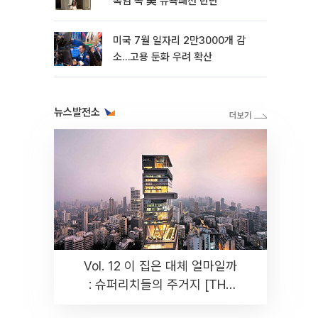
폭염 속 美 뉴욕패션 반란
미국 7월 일자리 2만3000개 감
소…고용 둔화 우려 확산
뉴스발전소
Vol. 12 이 집은 대체 얼마일까
: 슈퍼리치들의 주거지 [THE
RARE]