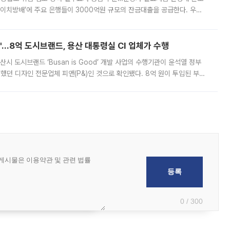
에이치방배’에 주요 은행들이 3000억원 규모의 잔금대출을 공급한다. 우리
하고 있어 향후 공급 규모가 늘어날 전망이다. 7일 금융권에 따르면 KB국
od'…8억 도시브랜드, 용산 대통령실 CI 업체가 수행
시 도시브랜드 ‘Busan is Good’ 개발 사업의 수행기관이 윤석열 정부
여했던 디자인 전문업체 피앤(P&)인 것으로 확인됐다. 8억 원이 투입된 부산
 부족과 디자인 정체성 논란에 휩싸였던 만큼, 사업 선정 과정과 결과물에
0 / 300