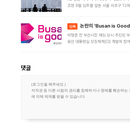
조정 9월 입주를 앞둔 서울 서초구 ‘디
은행과 NH농협은행도 대출 취급을 검토
민은행
논란의 'Busan is Go
단독
박형준 전 부산시장 재임 당시 추진된 부산
용산 대통령실 상징체계(CI) 개발에 참
도시브랜드 사업이 공개 이후 시민 공감
댓글