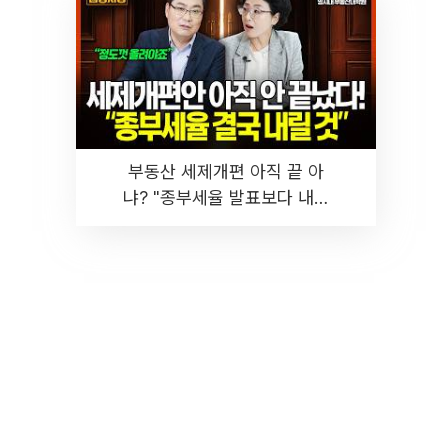
부동산 세제개편 아직 끝 아
냐? "종부세율 발표보다 내릴
것" 장기거주·양도세 전망 I 집
땅지성 I 김인만, 진미윤