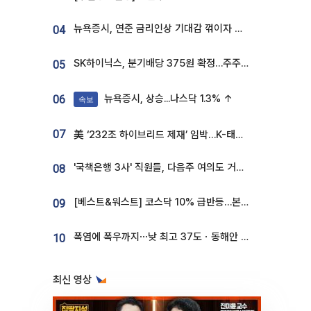
뉴욕증시, 연준 금리인상 기대감 꺾이자 상승...S&P500 사상 최고치 [종합]
04
SK하이닉스, 분기배당 375원 확정…주주환원책 9월로 앞당겨 발표
05
뉴욕증시, 상승...나스닥 1.3% ↑
06
속보
07
美 ‘232조 하이브리드 제재’ 임박…K-태양광, 불확실성 털고 날개 다나
'국책은행 3사' 직원들, 다음주 여의도 거리 나서는 까닭은
08
[베스트&워스트] 코스닥 10% 급반등…본느, 최대주주 변경 기대에 270% 폭등
09
폭염에 폭우까지⋯낮 최고 37도ㆍ동해안 강한 비 [날씨]
10
최신 영상