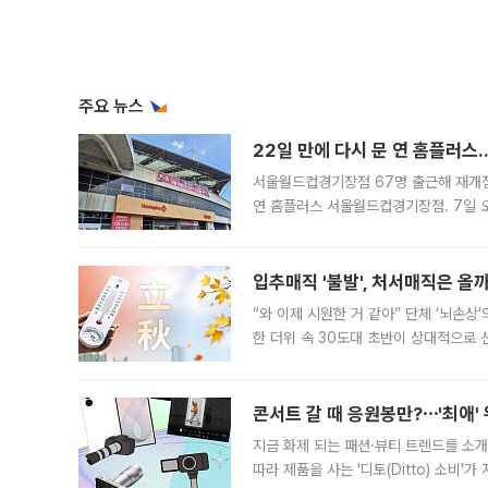
주요 뉴스
22일 만에 다시 문 연 홈플러스
서울월드컵경기장점 67명 출근해 재개점 
연 홈플러스 서울월드컵경기장점. 7일 
우유, 과일 같은 신선식품이 차근차근 자
입추매직 '불발', 처서매직은 올
“와 이제 시원한 거 같아” 단체 ‘뇌손상
한 더위 속 30도대 초반이 상대적으로
지역에 있었습니다. 7월 말에는 서풍과
콘서트 갈 때 응원봉만?⋯'최애'
지금 화제 되는 패션·뷰티 트렌드를 소개
따라 제품을 사는 '디토(Ditto) 소비