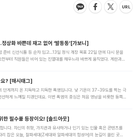
…정상화 바쁜데 재고 없어 ‘발동동’[가보니]
준비 신선식품 등 순차 입고…13일 정식 개장 목표 22일 만에 다시 문을
오전부터 직원들은 비어 있는 진열대를 채우느라 바쁘게 움직였다. 계란과
리를 잡기 시작했지만, 매장 곳곳엔 여전히 텅 빈 매대가 먼저 눈에 들어왔
까요? [해시태그]
’의 단계까지 온 지독하고 지독한 폭염입니다. 낮 기온이 37~39도를 찍는 극
 선선하게 느껴질 지경인데요. 이번 폭염의 중심은 처음 영남을 비롯한 동쪽
 북서풍이 산맥을 넘어 영남 쪽으로 내려오면서 뜨겁고 건조해졌는데요.
 위한 필수품 등장이오! [솔드아웃]
합니다. 자신의 취향, 가치관과 유사하거나 인기 있는 인물 혹은 콘텐츠를
'가 자리 잡은 오늘, 잘파세대(Z세대와 알파세대의 합성어)의 눈길이 쏠린 곳은