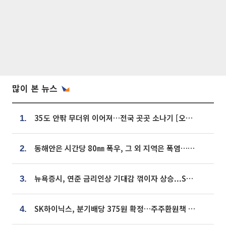
많이 본 뉴스
35도 안팎 무더위 이어져…전국 곳곳 소나기 [오늘 날씨]
1.
동해안은 시간당 80㎜ 폭우, 그 외 지역은 폭염…‘극과 극 날씨’
2.
뉴욕증시, 연준 금리인상 기대감 꺾이자 상승...S&P500 사상 최고치 [종합]
3.
SK하이닉스, 분기배당 375원 확정…주주환원책 9월로 앞당겨 발표
4.