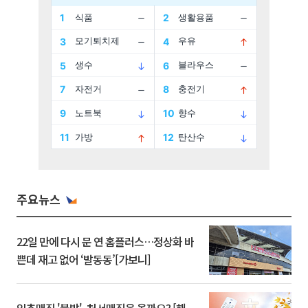
주요뉴스
22일 만에 다시 문 연 홈플러스…정상화 바
쁜데 재고 없어 ‘발동동’[가보니]