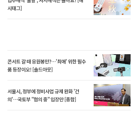
입추매직 '불발', 처서매직은 올까요? [해
시태그]
콘서트 갈 때 응원봉만?⋯'최애' 위한 필수
품 등장이오! [솔드아웃]
서울시, 정부에 정비사업 규제 완화 '건
의'⋯국토부 "협의 중" 입장만 [종합]