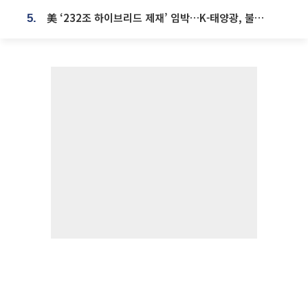
美 ‘232조 하이브리드 제재’ 임박…K-태양광, 불확실성 털고 날개 다나
5.