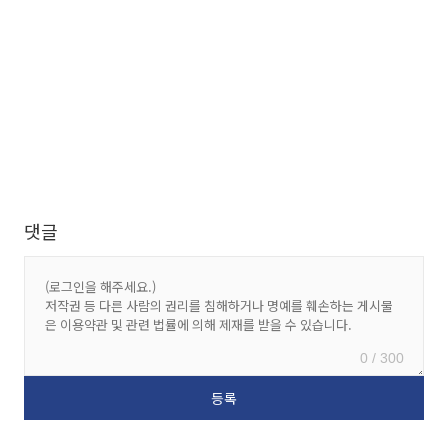
댓글
0 / 300