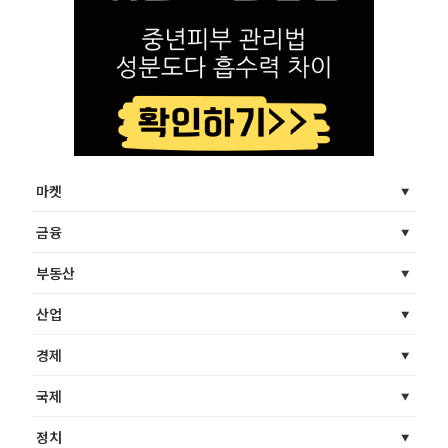
마켓
금융
부동산
산업
경제
국제
정치