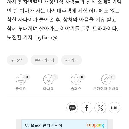
까지 천차만별인 개성만점 사람들과 전직 소매치기범
인 한 여자가 사는 다세대주택에 세상 어디에도 없는
착한 사나이가 들어온 후, 상처와 아픔을 치유 받고
함께 부대끼며 살아가는 이야기를 그린 드라마이다.
노진환 기자 myfixer@
#이문식
#유나의거리
#드라마
0
0
0
0
좋아요
화나요
슬퍼요
추가취재 원해요