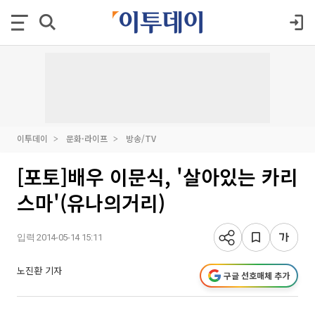
이투데이
문화·라이프
방송/TV
[포토]배우 이문식, '살아있는 카리
스마'(유나의거리)
입력 2014-05-14 15:11
노진환 기자
구글 선호매체 추가