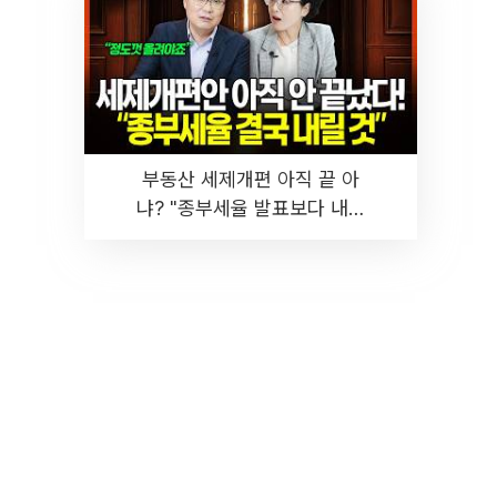
부동산 세제개편 아직 끝 아
냐? "종부세율 발표보다 내릴
것" 장기거주·양도세 전망 I 집
땅지성 I 김인만, 진미윤