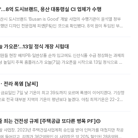
od'…8억 도시브랜드, 용산 대통령실 CI 업체가 수행
시 도시브랜드 ‘Busan is Good’ 개발 사업의 수행기관이 윤석열 정부
여했던 디자인 전문업체 피앤(P&)인 것으로 확인됐다. 8억 원이 투입된 부산
 부족과 디자인 정체성 논란에 휩싸였던 만큼, 사업 선정 과정과 결과물에
 가오픈’...13일 정식 개장 시험대
.직원들 현장 배치PB·일반상품 순차 입고에도 신선식품 수급 정상화는 과제최
 높일지 주목 홈플러스가 오늘(7일) 가오픈을 시작으로 13일 정식으로 재
직원들이 현장 배치되고, PB 상품과 함께 일반 상품 납품도 순차적으로 진행
ㆍ전라 폭염 [날씨]
 금요일인 7일 낮 기온이 최고 39도까지 오르며 폭염이 이어지겠다. 기상청
로 전국 대부분 지역의 기온이 평년보다 높겠다. 아침 최저기온은 22~27
 대부분 지역에 폭염특보가 발효된 가운데 최고체감온도는 35도 안팎까지 올라
줄 죄는 건전성 규제 [주택공급 또다른 병목 PF]①
발 사업장. 2023년 주택건설사업계획 승인을 받아 인허가를 마쳤지만 착공
에 들어갔고, 감정가 362억원인 이 사업장은 약 20% 할인된 288억원에