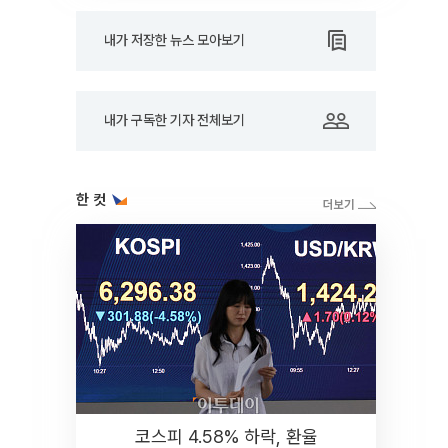
내가 저장한 뉴스 모아보기
내가 구독한 기자 전체보기
한 컷
코스피 4.58% 하락, 환율