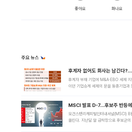
좋아요
화나요
주요 뉴스
후계자 없어도 회사는 남긴다?…‘
후계자 부재 기업에 M&A·EBO 세제 
이던 기업승계 세제의 문을 동종기업과 
대신 M&A나 임직원 인수(EBO)를 통
늘
MSCI 발표 D-7…후보주 반등
모건스탠리캐피털인터내셔널(MSCI) 8
쏠린다. 지난달 말 급락장으로 후보군의
가능성과 지수 추종 자금 유입 기대가 