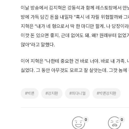
이날 방송에서 김지혁은 강동석과 함께 레스토랑에서 만났
방에 가득 담긴 돈을 내밀자 "혹시 네 자릴 위협할까봐 그
지혁은 "내가 네 형으로서 딱 한 마디만 할게. 나 당장이라
이깟 돈 있으면 좋지. 근데 없어도 돼. 왜? 원래부터 없
않아"라고 말했다.
이어 지혁은 "나한테 중요한 건 바로 너야. 바로 내 가족
싫었다. 그 동안 아무것도 모르고 잘 살앗는데. 그깟 놈에
#빅맨
#강지환
#최다니엘
#빅맨강지환
0
0