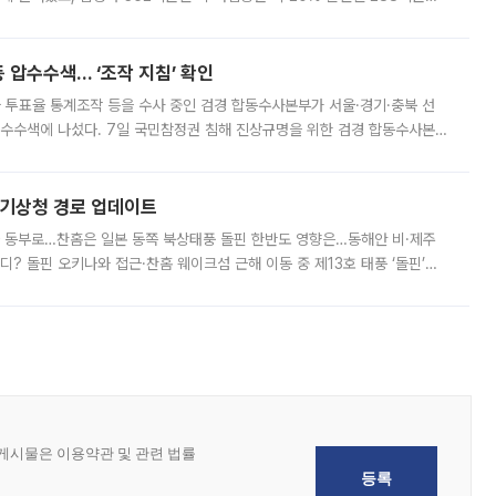
 현재는 4차 공매를 위한 조건 협의가 진행 중이다. 수도권의 주요 주거 배
 압수수색… ‘조작 지침’ 확인
와 투표율 통계조작 등을 수사 중인 검경 합동수사본부가 서울·경기·충북 선
 압수수색에 나섰다. 7일 국민참정권 침해 진상규명을 위한 검경 합동수사본
추가 증거 확보를 위해 중앙선관위, 서울시·경기도·충청북도 선관위, 김포시
본기상청 경로 업데이트
국 동부로…찬홈은 일본 동쪽 북상태풍 돌핀 한반도 영향은…동해안 비·제주
디? 돌핀 오키나와 접근·찬홈 웨이크섬 근해 이동 중 제13호 태풍 ‘돌핀’이
 아마미 지방에 접근하고 있다. 돌핀은 오키나와 부근을 지난 뒤 동중국해