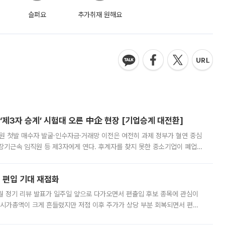
슬퍼요
추가취재 원해요
제3자 승계’ 시험대 오른 中企 현장 [기업승계 대전환]
지원 첫발 매수자 발굴·인수자금·거래망 이전은 여전히 과제 정부가 혈연 중심
장기근속 임직원 등 제3자에게 연다. 후계자를 찾지 못한 중소기업이 폐업
해 기술과 일자리를 남기도록 하겠다는 취지다. 다만 세금 감면만으로 거래를
에 편입 기대 재점화
월 정기 리뷰 발표가 일주일 앞으로 다가오면서 편출입 후보 종목에 관심이
 시가총액이 크게 흔들렸지만 저점 이후 주가가 상당 부분 회복되면서 편입
다시 부각되고 있다. 7일 금융투자업계에 따르면 MSCI는 한국시간으로 오는