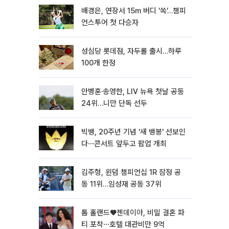
배경은, 연장서 15m 버디 ‘쏙’…챔피
언스투어 첫 다승자
성심당 롯데점, 자두롤 출시…하루
100개 한정
안병훈·송영한, LIV 뉴욕 첫날 공동
24위…니만 단독 선두
빅뱅, 20주년 기념 '새 뱅봉' 선보인
다⋯콘서트 앞두고 팝업 개최
김주형, 윈덤 챔피언십 1R 잠정 공
동 11위…임성재 공동 37위
톰 홀랜드♥젠데이아, 비밀 결혼 파
티 포착⋯호텔 대관비만 9억