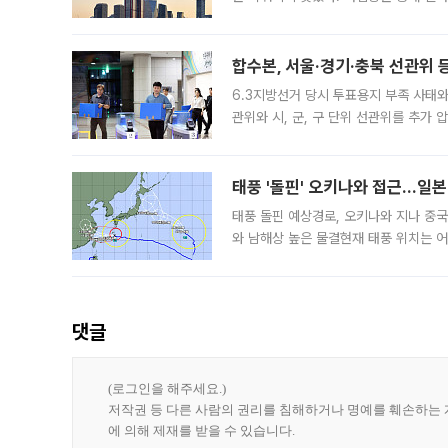
3차 공매까지 진행됐으나 모두 유찰됐다.
후
합수본, 서울·경기·충북 선관위 등
6.3지방선거 당시 투표용지 부족 사태
관위와 시, 군, 구 단위 선관위를 추가
부(김태훈 서울중앙지검 3차장검사)는 
태풍 '돌핀' 오키나와 접근…일
태풍 돌핀 예상경로, 오키나와 지나 중
와 남해상 높은 물결현재 태풍 위치는 어
강한 세력을 유지한 채 일본 오키나와와
댓글