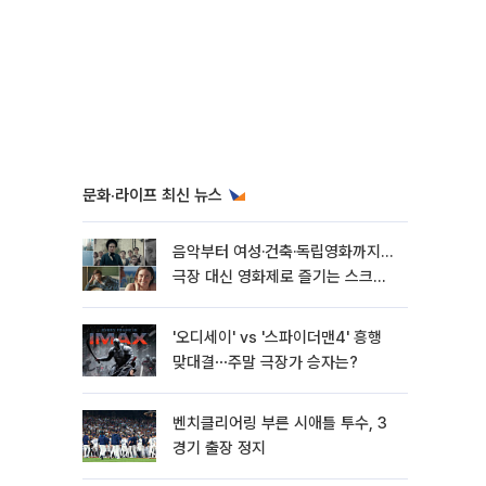
문화·라이프 최신 뉴스
음악부터 여성·건축·독립영화까지…
극장 대신 영화제로 즐기는 스크린
여행[주말&]
'오디세이' vs '스파이더맨4' 흥행
맞대결⋯주말 극장가 승자는?
벤치클리어링 부른 시애틀 투수, 3
경기 출장 정지