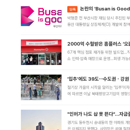
논란의 'Busan is Go
단독
박형준 전 부산시장 재임 당시 추진된 부산
용산 대통령실 상징체계(CI) 개발에 참
도시브랜드 사업이 공개 이후 시민 공감
2000억 수혈받은 홈플러스 ‘오늘
67개 핵심 점포 재가동 위한 빌드업..
소 인력·압축 매장으로 운영…회생 가능성
영업을 시작한다. 핵심 점포 67개에는 
'입추'에도 39도⋯수도권ㆍ강원
절기상 가을의 시작을 알리는 ‘입추’이자
에 따르면 이날 북태평양고기압의 영향으
도, 낮 최고기온은 31~39도로, 전국
"인허가 나도 삽 못 뜬다"…자금
경기도 동두천시 송내동의 한 아파트 개
은 이뤄지지 못했다. 사업장은 공매 절차