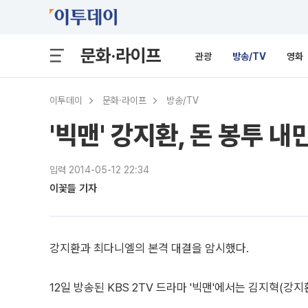
문화·라이프
관광
방송/TV
영화
이투데이
문화·라이프
방송/TV
'빅맨' 강지환, 돈 봉투 
입력 2014-05-12 22:34
이꽃들 기자
강지환과 최다니엘의 본격 대결을 암시했다.
12일 방송된 KBS 2TV 드라마 '빅맨'에서는 김지혁(강