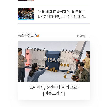
‘리틀 김연경’ 손서연 28점 폭발⋯
U-17 여자배구, 세계선수권 데뷔전
3-1 승리
뉴스발전소
ISA 계좌, 5년마다 깨라고요?
[이슈크래커]