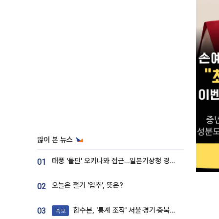
많이 본 뉴스
태풍 '돌핀' 오키나와 접근…일본기상청 경로 업데이트
01
오늘은 절기 '입추', 뜻은?
02
합수본, '통계 조작' 서울·경기·충북 선관위 등 추가 압수수색
03
속보