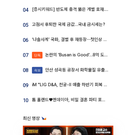
[증시키워드] 반도체 충격 뚫은 개별 호재...포스코퓨처엠·에코프로·한화솔루션 '눈길'
04
고점서 후퇴한 국제 금값…국내 금시세는?
05
‘나솔사계’ 국화, 결별 후 재등장⋯첫인상 투표 휩쓸고 ‘인기녀’ 등극
06
논란의 'Busan is Good'…8억 도시브랜드, 용산 대통령실 CI 업체가 수행
07
단독
안산 성곡동 공장서 화학물질 유출 사고 발생
08
속보
iM "LIG D&A, 천궁-II 매출 하반기 회복 전망…방산 톱픽 유지"
09
톰 홀랜드♥젠데이아, 비밀 결혼 파티 포착⋯호텔 대관비만 9억
10
최신 영상