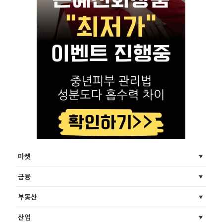
마켓
금융
부동산
산업