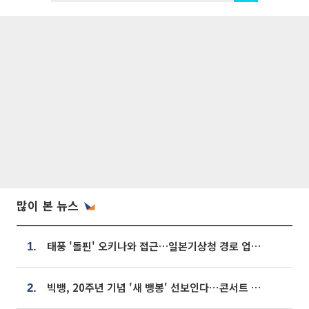
많이 본 뉴스
태풍 '돌핀' 오키나와 접근…일본기상청 경로 업데이트
1.
빅뱅, 20주년 기념 '새 뱅봉' 선보인다⋯콘서트 앞두고 팝업 개최
2.