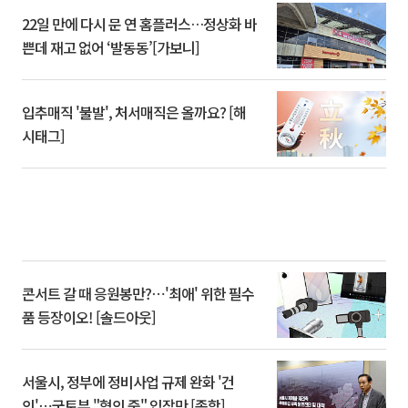
22일 만에 다시 문 연 홈플러스…정상화 바
쁜데 재고 없어 ‘발동동’[가보니]
입추매직 '불발', 처서매직은 올까요? [해
시태그]
콘서트 갈 때 응원봉만?⋯'최애' 위한 필수
품 등장이오! [솔드아웃]
서울시, 정부에 정비사업 규제 완화 '건
의'⋯국토부 "협의 중" 입장만 [종합]