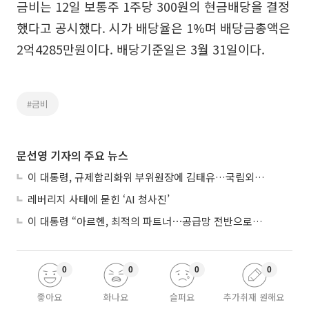
금비는 12일 보통주 1주당 300원의 현금배당을 결정
했다고 공시했다. 시가 배당율은 1%며 배당금총액은
2억4285만원이다. 배당기준일은 3월 31일이다.
#금비
문선영 기자의 주요 뉴스
이 대통령, 규제합리화위 부위원장에 김태유…국립외교원장 김흥규
레버리지 사태에 묻힌 ‘AI 청사진’
이 대통령 “아르헨, 최적의 파트너⋯공급망 전반으로 확대”
0
0
0
0
좋아요
화나요
슬퍼요
추가취재 원해요