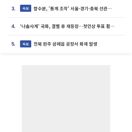
합수본, '통계 조작' 서울·경기·충북 선관위 등 추가 압수수색
속보
3.
‘나솔사계’ 국화, 결별 후 재등장⋯첫인상 투표 휩쓸고 ‘인기녀’ 등극
4.
전북 완주 삼례읍 공장서 화재 발생
속보
5.