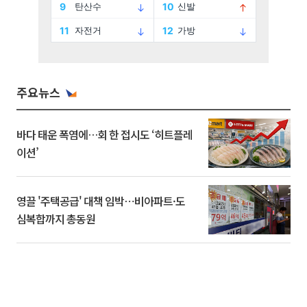
주요뉴스
바다 태운 폭염에…회 한 접시도 ‘히트플레
이션’
영끌 '주택공급' 대책 임박⋯비아파트·도
심복합까지 총동원