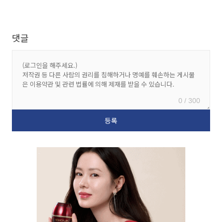
댓글
0 / 300