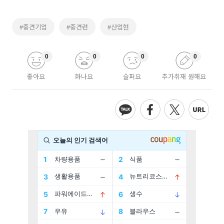
#중견기업
#중견련
#산업현
0
0
0
0
좋아요
화나요
슬퍼요
추가취재 원해요