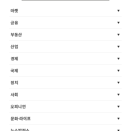
마켓
금융
부동산
산업
경제
국제
정치
사회
오피니언
문화·라이프
뉴스발전소