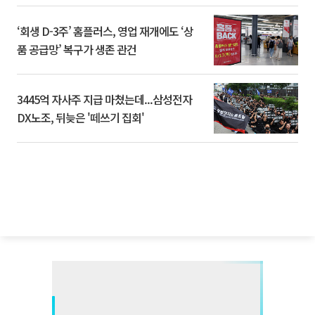
‘회생 D-3주’ 홈플러스, 영업 재개에도 ‘상
품 공급망’ 복구가 생존 관건
3445억 자사주 지급 마쳤는데...삼성전자
DX노조, 뒤늦은 '떼쓰기 집회'