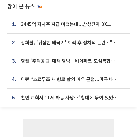
많이 본 뉴스
3445억 자사주 지급 마쳤는데...삼성전자 DX노조, 뒤늦은 '떼쓰기 집회'
1.
김희철, '뒤집힌 태극기' 지적 후 정치색 논란…"좌우 떠나 우리나라 국기"
2.
영끌 '주택공급' 대책 임박⋯비아파트·도심복합까지 총동원
3.
이란 “호르무즈 새 항로 합의 매우 근접...미국 배상 먼저”
4.
천안 교회서 11세 아동 사망…“침대에 묶여 있었다” 진술 확보
5.