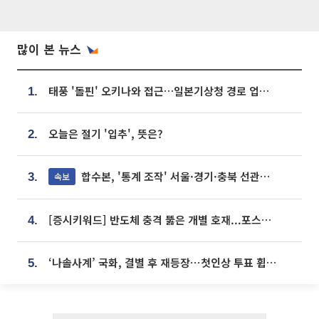
많이 본 뉴스
태풍 '돌핀' 오키나와 접근…일본기상청 경로 업데이트
1.
오늘은 절기 '입추', 뜻은?
2.
합수본, '통계 조작' 서울·경기·충북 선관위 등 추가 압수수색
속보
3.
[증시키워드] 반도체 충격 뚫은 개별 호재...포스코퓨처엠·에코프로·한화솔루션 '눈길'
4.
‘나솔사계’ 국화, 결별 후 재등장⋯첫인상 투표 휩쓸고 ‘인기녀’ 등극
5.