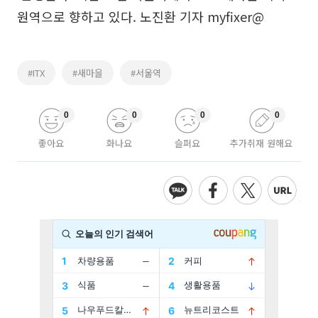
원역으로 향하고 있다. 노진환 기자 myfixer@
#ITX
#새마을
#서울역
0
0
0
0
좋아요
화나요
슬퍼요
추가취재 원해요