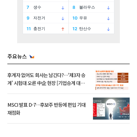
주요뉴스
후계자 없어도 회사는 남긴다?…‘제3자 승
계’ 시험대 오른 中企 현장 [기업승계 대전
환]
MSCI 발표 D-7…후보주 반등에 편입 기대
재점화