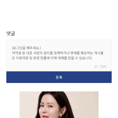
댓글
0 / 300