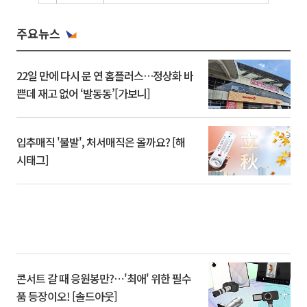
주요뉴스
22일 만에 다시 문 연 홈플러스…정상화 바
쁜데 재고 없어 ‘발동동’[가보니]
입추매직 '불발', 처서매직은 올까요? [해
시태그]
콘서트 갈 때 응원봉만?⋯'최애' 위한 필수
품 등장이오! [솔드아웃]