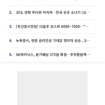
35도 안팎 무더위 이어져…전국 곳곳 소나기 [오늘 날씨]
2.
[주간증시전망] 다음주 코스피 6000~7000⋯“外人 수급은 정책이 변수”
3.
뉴욕증시, 연준 금리인상 기대감 꺾이자 상승...S&P500 사상 최고치 [종합]
4.
SK하이닉스, 분기배당 375원 확정…주주환원책 9월로 앞당겨 발표
5.