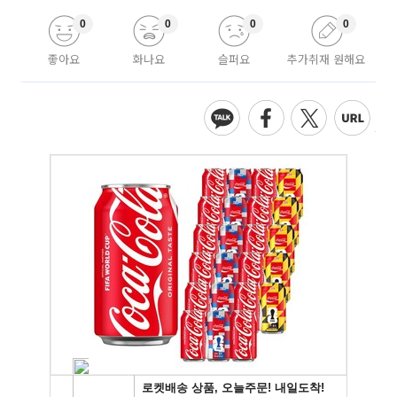
0
0
0
0
좋아요
화나요
슬퍼요
추가취재 원해요