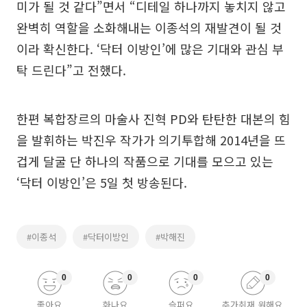
미가 될 것 같다”면서 “디테일 하나까지 놓치지 않고
완벽히 역할을 소화해내는 이종석의 재발견이 될 것
이라 확신한다. ‘닥터 이방인’에 많은 기대와 관심 부
탁 드린다”고 전했다.
한편 복합장르의 마술사 진혁 PD와 탄탄한 대본의 힘
을 발휘하는 박진우 작가가 의기투합해 2014년을 뜨
겁게 달굴 단 하나의 작품으로 기대를 모으고 있는
‘닥터 이방인’은 5일 첫 방송된다.
#이종석
#닥터이방인
#박해진
0
0
0
0
좋아요
화나요
슬퍼요
추가취재 원해요