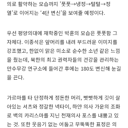
의로 활약하는 모습까지 '풋풋→냉정→털털→정
열'로 이어지는 ‘4단 변신’을 보여줄 예정이다.
우선 평양의대에 재학중인 박훈의 모습은 풋풋함 그
자체다. 이종석은 앞머리를 내려 부드러운 이미지를
강조했고, 한없이 맑은 미소로 순수한 소년 같은 느낌
을 줬는데, 북한의 최고 권력자들의 건강을 관리하는
만수무강 연구소에 들어간 후에는 180도 변신해 눈길
을 끈다.
가르마를 타 단정하게 정돈한 머리, 빳빳하게 깃이 살
아있는 셔츠와 정갈한 넥타이, 하얀 의사 가운의 조화
로 백의 카리스마를 지닌 천재의사 포스를 내뿜고 있
는 것. 또한 웃음기 없는 어둡고 무뚝뚝한 표정은 의