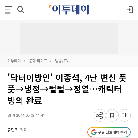
이투데이
문화·라이프
방송/TV
'닥터이방인' 이종석, 4단 변신 풋
풋→냉정→털털→정열…캐릭터
빙의 완료
입력 2014-05-03 11:41
김민정 기자
구글 선호매체 추가