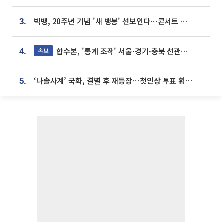
빅뱅, 20주년 기념 '새 뱅봉' 선보인다⋯콘서트 앞두고 팝업 개최
3.
합수본, '통계 조작' 서울·경기·충북 선관위 등 추가 압수수색
속보
4.
‘나솔사계’ 국화, 결별 후 재등장⋯첫인상 투표 휩쓸고 ‘인기녀’ 등극
5.