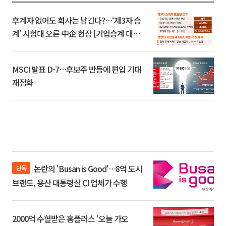
후계자 없어도 회사는 남긴다?…‘제3자 승
계’ 시험대 오른 中企 현장 [기업승계 대전
환]
MSCI 발표 D-7…후보주 반등에 편입 기대
재점화
논란의 'Busan is Good'…8억 도시
단독
브랜드, 용산 대통령실 CI 업체가 수행
2000억 수혈받은 홈플러스 ‘오늘 가오