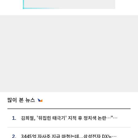
많이 본 뉴스
김희철, '뒤집힌 태극기' 지적 후 정치색 논란…"좌우 떠나 우리나라 국기"
1.
3445억 자사주 지급 마쳤는데...삼성전자 DX노조, 뒤늦은 '떼쓰기 집회'
2.