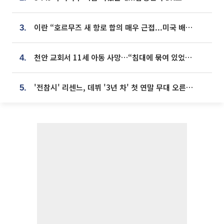
이란 “호르무즈 새 항로 합의 매우 근접...미국 배상 먼저”
3.
천안 교회서 11세 아동 사망…“침대에 묶여 있었다” 진술 확보
4.
'전참시' 리센느, 데뷔 '3년 차' 첫 연말 무대 오른다⋯"그동안 섭외 안 와"
5.