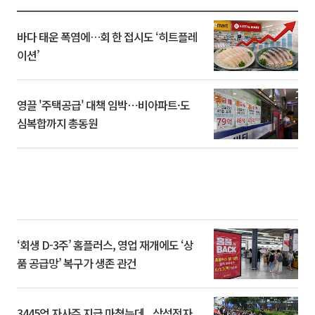
바다 태운 폭염에…회 한 접시도 ‘히트플레
이션’
영끌 '주택공급' 대책 임박⋯비아파트·도
심복합까지 총동원
‘회생 D-3주’ 홈플러스, 영업 재개에도 ‘상
품 공급망’ 복구가 생존 관건
3445억 자사주 지급 마쳤는데...삼성전자