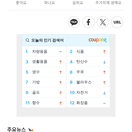
좋아요
화나요
슬퍼요
추가취재 원해요
주요뉴스