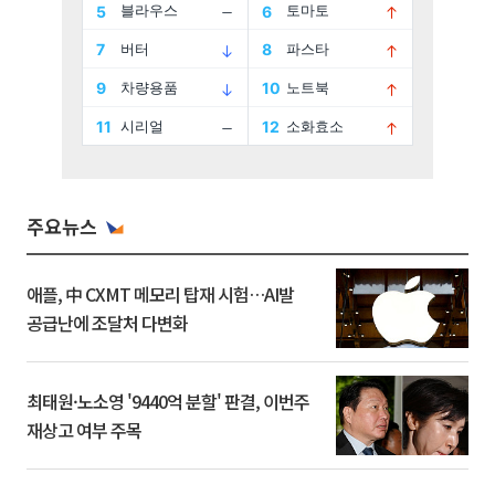
주요뉴스
애플, 中 CXMT 메모리 탑재 시험…AI발
공급난에 조달처 다변화
최태원·노소영 '9440억 분할' 판결, 이번주
재상고 여부 주목