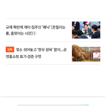
규제 폭탄에 개미·집주인 '패닉' [흔들리는
룰, 출렁이는 시장]①
젖소 섞어놓고 ‘한우 원육’ 팔이...공
단독
영홈쇼핑 표기·검증 구멍