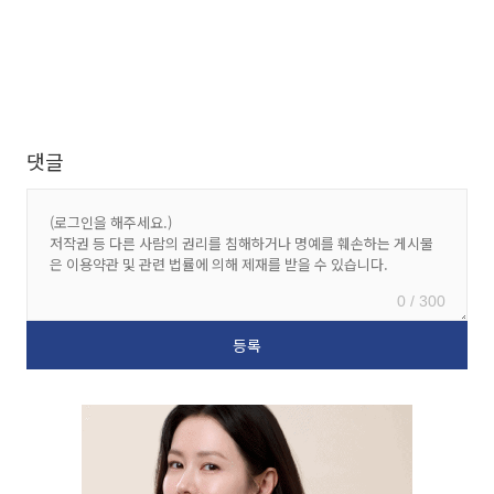
댓글
0 / 300