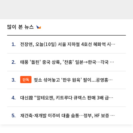
많이 본 뉴스
전장연, 오늘(10일) 서울 지하철 4호선 혜화역 시위…1호선 용산역 무정차
1.
태풍 '돌핀' 중국 상륙, '찬홈' 일본→한국…각국 기상청 예상 경로는?
2.
젖소 섞어놓고 ‘한우 원육’ 팔이...공영홈쇼핑 표기·검증 구멍
단독
3.
대신證 “알테오젠, 키트루다 큐렉스 판매 3배 급증…목표가 41만원 상향”
4.
재건축·재개발 이주비 대출 숨통…정부, HF 보증 신설 추진
5.