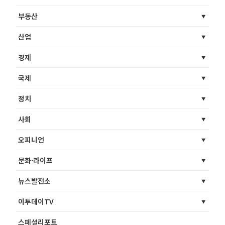
부동산
산업
경제
국제
정치
사회
오피니언
문화·라이프
뉴스발전소
이투데이TV
스페셜리포트