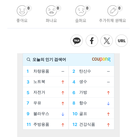
0
0
0
0
좋아요
화나요
슬퍼요
추가취재 원해요