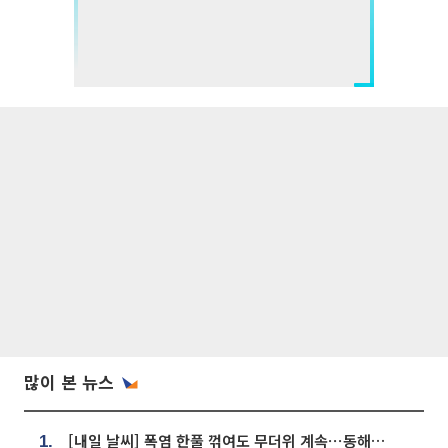
많이 본 뉴스
[내일 날씨] 폭염 한풀 꺾여도 무더위 계속⋯동해안 이틀 연속 비
1.