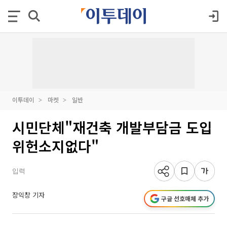
이투데이
마켓
일반
시민단체"재건축 개발부담금 도입
위헌소지없다"
입력
장익창 기자
구글 선호매체 추가