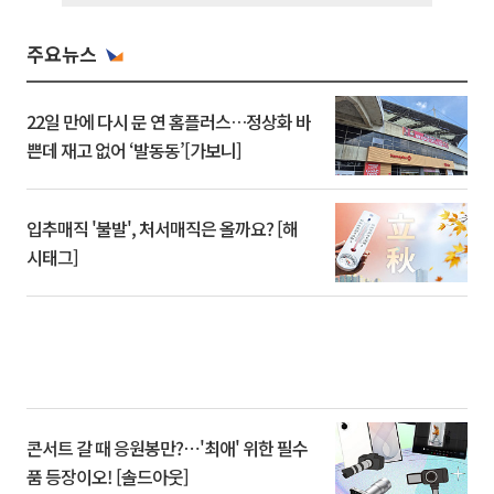
주요뉴스
22일 만에 다시 문 연 홈플러스…정상화 바
쁜데 재고 없어 ‘발동동’[가보니]
입추매직 '불발', 처서매직은 올까요? [해
시태그]
콘서트 갈 때 응원봉만?⋯'최애' 위한 필수
품 등장이오! [솔드아웃]