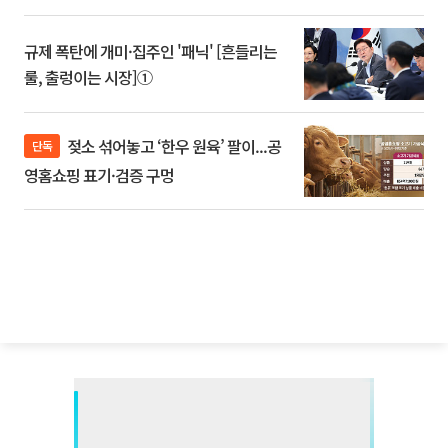
규제 폭탄에 개미·집주인 '패닉' [흔들리는
룰, 출렁이는 시장]①
젖소 섞어놓고 ‘한우 원육’ 팔이...공
단독
영홈쇼핑 표기·검증 구멍