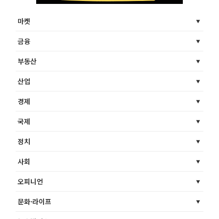
마켓
금융
부동산
산업
경제
국제
정치
사회
오피니언
문화·라이프