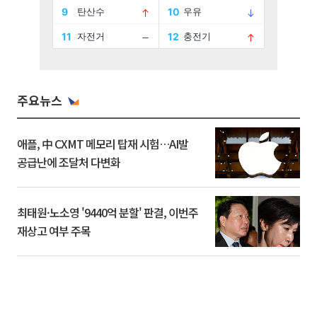
주요뉴스
애플, 中 CXMT 메모리 탑재 시험…AI발
공급난에 조달처 다변화
최태원·노소영 '9440억 분할' 판결, 이번주
재상고 여부 주목