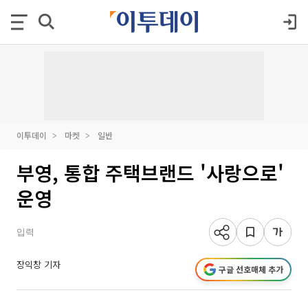
이투데이
마켓
일반
부영, 통합 주택브랜드 '사랑으로'
운영
입력
장익창 기자
구글 선호매체 추가