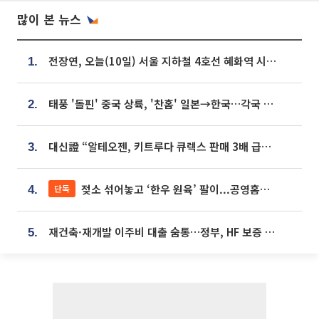
많이 본 뉴스
전장연, 오늘(10일) 서울 지하철 4호선 혜화역 시위…1호선 용산역 무정차
1.
태풍 '돌핀' 중국 상륙, '찬홈' 일본→한국…각국 기상청 예상 경로는?
2.
대신證 “알테오젠, 키트루다 큐렉스 판매 3배 급증…목표가 41만원 상향”
3.
젖소 섞어놓고 ‘한우 원육’ 팔이...공영홈쇼핑 표기·검증 구멍
단독
4.
재건축·재개발 이주비 대출 숨통…정부, HF 보증 신설 추진
5.