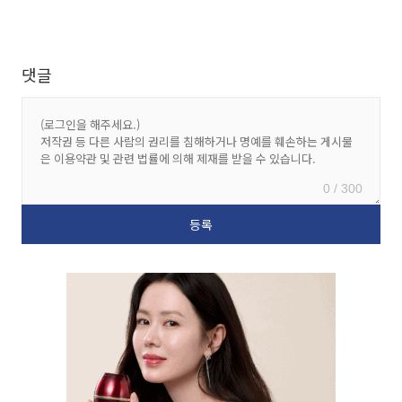
댓글
0 / 300