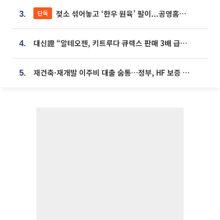
젖소 섞어놓고 ‘한우 원육’ 팔이...공영홈쇼핑 표기·검증 구멍
단독
3.
대신證 “알테오젠, 키트루다 큐렉스 판매 3배 급증…목표가 41만원 상향”
4.
재건축·재개발 이주비 대출 숨통…정부, HF 보증 신설 추진
5.