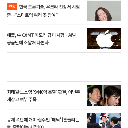
한국 드론기술, 우크라 전장서 시험
단독
중…“스타트업 여러 곳 참여”
애플, 中 CXMT 메모리 탑재 시험…AI발
공급난에 조달처 다변화
최태원·노소영 '9440억 분할' 판결, 이번주
재상고 여부 주목
규제 폭탄에 개미·집주인 '패닉' [흔들리는
룰, 출렁이는 시장]①