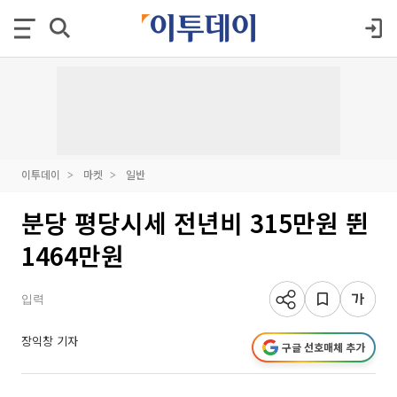
이투데이
마켓
일반
분당 평당시세 전년비 315만원 뛴
1464만원
입력
장익창 기자
구글 선호매체 추가