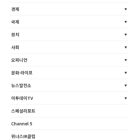
경제
국제
정치
사회
오피니언
문화·라이프
뉴스발전소
이투데이TV
스페셜리포트
Channel 5
위너스IR클럽