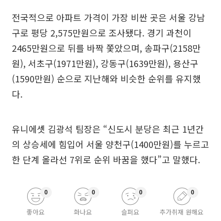
전국적으로 아파트 가격이 가장 비싼 곳은 서울 강남
구로 평당 2,575만원으로 조사됐다. 경기 과천이
2465만원으로 뒤를 바짝 쫓았으며, 송파구(2158만
원), 서초구(1971만원), 강동구(1639만원), 용산구
(1590만원) 순으로 지난해와 비슷한 순위를 유지했
다.
유니에셋 김광석 팀장은 “신도시 분당은 최근 1년간
의 상승세에 힘입어 서울 양천구(1400만원)를 누르고
한 단계 올라선 7위로 순위 바꿈을 했다”고 말했다.
0
0
0
0
좋아요
화나요
슬퍼요
추가취재 원해요