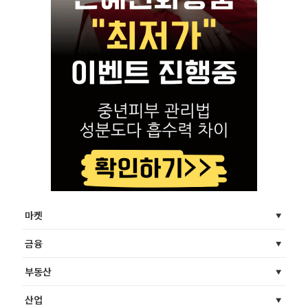
마켓
금융
부동산
산업