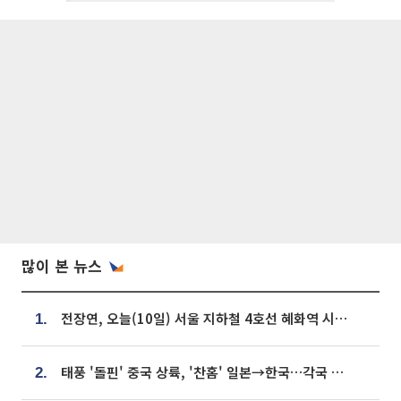
많이 본 뉴스
전장연, 오늘(10일) 서울 지하철 4호선 혜화역 시위…1호선 용산역 무정차
1.
태풍 '돌핀' 중국 상륙, '찬홈' 일본→한국…각국 기상청 예상 경로는?
2.