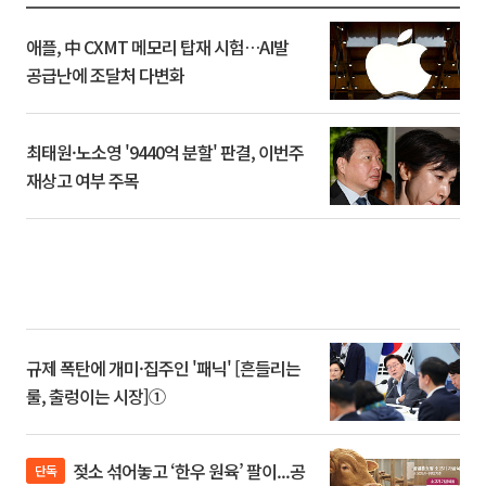
애플, 中 CXMT 메모리 탑재 시험…AI발
공급난에 조달처 다변화
최태원·노소영 '9440억 분할' 판결, 이번주
재상고 여부 주목
규제 폭탄에 개미·집주인 '패닉' [흔들리는
룰, 출렁이는 시장]①
젖소 섞어놓고 ‘한우 원육’ 팔이...공
단독