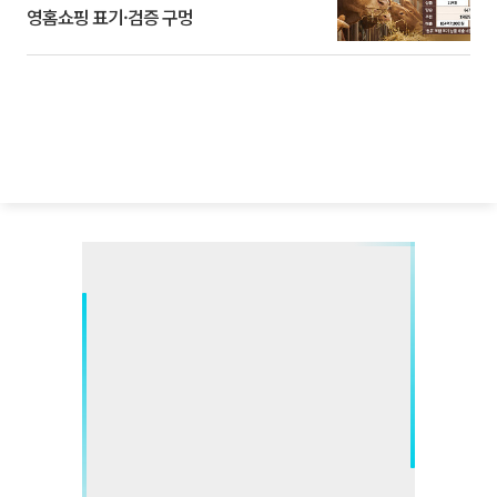
영홈쇼핑 표기·검증 구멍