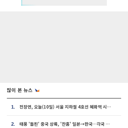
많이 본 뉴스
전장연, 오늘(10일) 서울 지하철 4호선 혜화역 시위…1호선 용산역 무정차
1.
태풍 '돌핀' 중국 상륙, '찬홈' 일본→한국…각국 기상청 예상 경로는?
2.