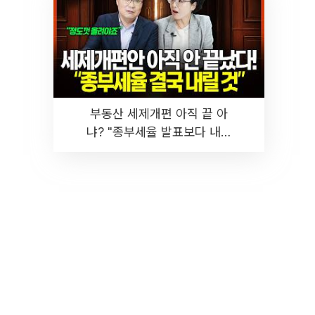
부동산 세제개편 아직 끝 아
냐? "종부세율 발표보다 내릴
것" 장기거주·양도세 전망 I 집
땅지성 I 김인만, 진미윤