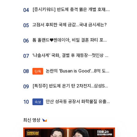
[증시키워드] 반도체 충격 뚫은 개별 호재...포스코퓨처엠·에코프로·한화솔루션 '눈길'
04
고점서 후퇴한 국제 금값…국내 금시세는?
05
톰 홀랜드♥젠데이아, 비밀 결혼 파티 포착⋯호텔 대관비만 9억
06
‘나솔사계’ 국화, 결별 후 재등장⋯첫인상 투표 휩쓸고 ‘인기녀’ 등극
07
논란의 'Busan is Good'…8억 도시브랜드, 용산 대통령실 CI 업체가 수행
08
단독
[특징주] 반도체 온기 탄 2차전지...삼성SDI, 장 초반 7% 넘게 껑충
09
안산 성곡동 공장서 화학물질 유출 사고 발생
10
속보
최신 영상