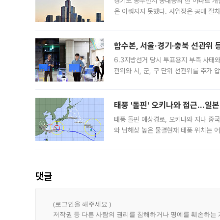
경기도 동두천시 송내동의 한 아파트 개
은 이뤄지지 못했다. 사업장은 공매 절차
3차 공매까지 진행됐으나 모두 유찰됐다.
후
합수본, 서울·경기·충북 선관위 등
6.3지방선거 당시 투표용지 부족 사태
관위와 시, 군, 구 단위 선관위를 추가
부(김태훈 서울중앙지검 3차장검사)는 
태풍 '돌핀' 오키나와 접근…일
태풍 돌핀 예상경로, 오키나와 지나 중
와 남해상 높은 물결현재 태풍 위치는 어
강한 세력을 유지한 채 일본 오키나와와
댓글