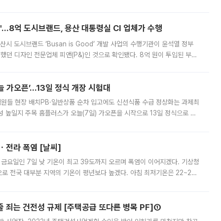
다시 부각되고 있다. 7일 금융투자업계에 따르면 MSCI는 한국시간으로 오는
od'…8억 도시브랜드, 용산 대통령실 CI 업체가 수행
시 도시브랜드 ‘Busan is Good’ 개발 사업의 수행기관이 윤석열 정부
여했던 디자인 전문업체 피앤(P&)인 것으로 확인됐다. 8억 원이 투입된 부산
 부족과 디자인 정체성 논란에 휩싸였던 만큼, 사업 선정 과정과 결과물에
 가오픈’...13일 정식 개장 시험대
.직원들 현장 배치PB·일반상품 순차 입고에도 신선식품 수급 정상화는 과제최
 높일지 주목 홈플러스가 오늘(7일) 가오픈을 시작으로 13일 정식으로 재
직원들이 현장 배치되고, PB 상품과 함께 일반 상품 납품도 순차적으로 진행
ㆍ전라 폭염 [날씨]
 금요일인 7일 낮 기온이 최고 39도까지 오르며 폭염이 이어지겠다. 기상청
로 전국 대부분 지역의 기온이 평년보다 높겠다. 아침 최저기온은 22~27
 대부분 지역에 폭염특보가 발효된 가운데 최고체감온도는 35도 안팎까지 올라
줄 죄는 건전성 규제 [주택공급 또다른 병목 PF]①