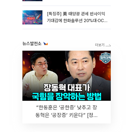
[특징주] 美 태양광 관세 반사이익
기대감에 한화솔루션 20%대·OCI
홀딩스 14%대 급등
뉴스발전소
“한동훈은 ‘공한증’ 낮추고 장
동혁은 ‘공장증’ 키운다” [정치
대학]