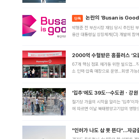
가능성과 지수 추종 자금 유입 기대가 
논란의 'Busan is Go
단독
박형준 전 부산시장 재임 당시 추진된 부산
용산 대통령실 상징체계(CI) 개발에 참
도시브랜드 사업이 공개 이후 시민 공감
2000억 수혈받은 홈플러스 ‘오늘
67개 핵심 점포 재가동 위한 빌드업..
소 인력·압축 매장으로 운영…회생 가능성
영업을 시작한다. 핵심 점포 67개에는 
'입추'에도 39도⋯수도권ㆍ강원
절기상 가을의 시작을 알리는 ‘입추’이자
에 따르면 이날 북태평양고기압의 영향으
도, 낮 최고기온은 31~39도로, 전국
"인허가 나도 삽 못 뜬다"…자금