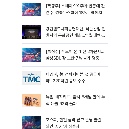
[특징주] 스페이스X 주가 반등에 관
련주 ‘껑충’⋯스피어 18%ㆍ에이치
브이엠 12%↑
강원랜드사회공헌재단, 석탄산업 전
환지역 문화공연 개최…영월·태백·삼
척서 3회
[특징주] 반도체 온기 탄 2차전지...
삼성SDI, 장 초반 7% 넘게 껑충
티엠씨, 美 전력케이블 첫 공급계
약…220억원 규모 수주
뉴온 ‘매직키드’, 출시 8개월 만에 누
적 매출 62억 돌파
코스피, 전일 급락 딛고 반등 출발…
외인 '사자'에 상승세