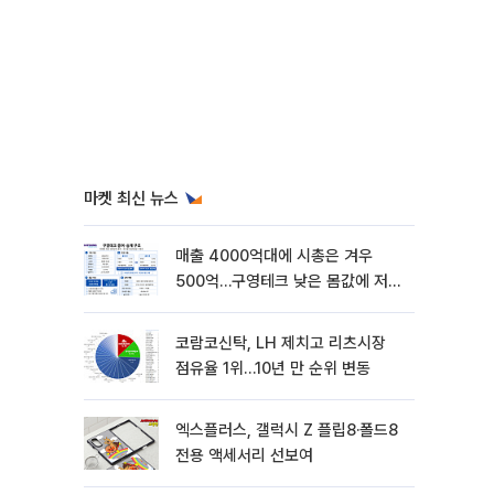
마켓 최신 뉴스
매출 4000억대에 시총은 겨우
500억…구영테크 낮은 몸값에 저가
승계 마무리
코람코신탁, LH 제치고 리츠시장
점유율 1위…10년 만 순위 변동
엑스플러스, 갤럭시 Z 플립8·폴드8
전용 액세서리 선보여