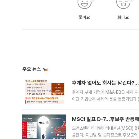
좋아요
화나요
주요 뉴스
후계자 없어도 회사는 남긴다?…‘
후계자 부재 기업에 M&A·EBO 세제 
이던 기업승계 세제의 문을 동종기업과 
대신 M&A나 임직원 인수(EBO)를 통
늘
MSCI 발표 D-7…후보주 반등
모건스탠리캐피털인터내셔널(MSCI) 8
쏠린다. 지난달 말 급락장으로 후보군의