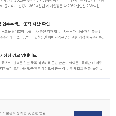
발 사업장. 2023년 주택건설사업계획 승인을 받아 인허가를 마쳤지만 착공
에 들어갔고, 감정가 362억원인 이 사업장은 약 20% 할인된 288억원에
 현재는 4차 공매를 위한 조건 협의가 진행 중이다. 수도권의 주요 주거 배
 압수수색… ‘조작 지침’ 확인
와 투표율 통계조작 등을 수사 중인 검경 합동수사본부가 서울·경기·충북 선
 압수수색에 나섰다. 7일 국민참정권 침해 진상규명을 위한 검경 합동수사본
추가 증거 확보를 위해 중앙선관위, 서울시·경기도·충청북도 선관위, 김포시
본기상청 경로 업데이트
국 동부로…찬홈은 일본 동쪽 북상태풍 돌핀 한반도 영향은…동해안 비·제주
디? 돌핀 오키나와 접근·찬홈 웨이크섬 근해 이동 중 제13호 태풍 ‘돌핀’이
 아마미 지방에 접근하고 있다. 돌핀은 오키나와 부근을 지난 뒤 동중국해