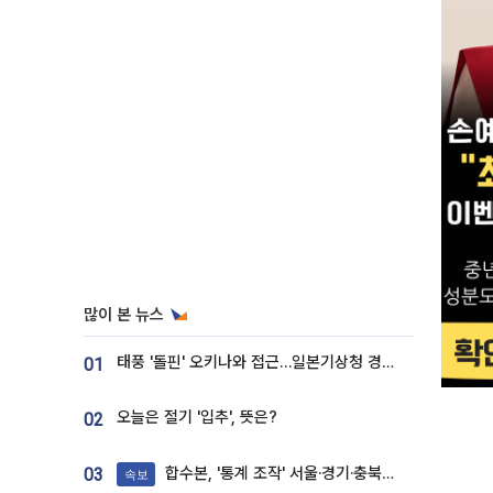
많이 본 뉴스
태풍 '돌핀' 오키나와 접근…일본기상청 경로 업데이트
01
오늘은 절기 '입추', 뜻은?
02
합수본, '통계 조작' 서울·경기·충북 선관위 등 추가 압수수색
03
속보