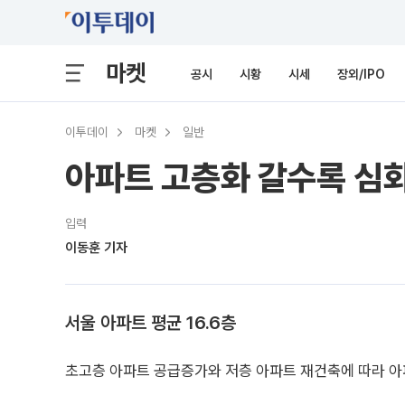
마켓
공시
시황
시세
장외/IPO
이투데이
마켓
일반
아파트 고층화 갈수록 심
입력
이동훈 기자
서울 아파트 평균 16.6층
초고층 아파트 공급증가와 저층 아파트 재건축에 따라 아