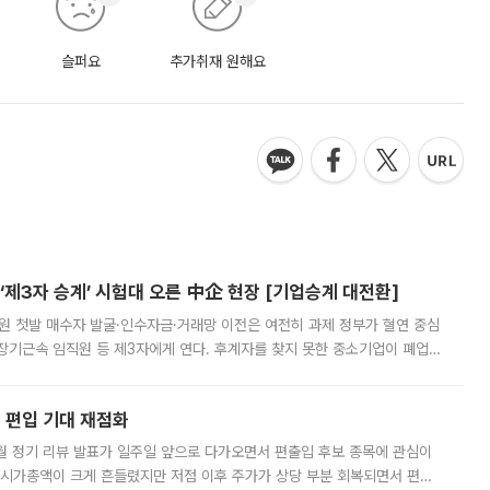
슬퍼요
추가취재 원해요
제3자 승계’ 시험대 오른 中企 현장 [기업승계 대전환]
지원 첫발 매수자 발굴·인수자금·거래망 이전은 여전히 과제 정부가 혈연 중심
장기근속 임직원 등 제3자에게 연다. 후계자를 찾지 못한 중소기업이 폐업
해 기술과 일자리를 남기도록 하겠다는 취지다. 다만 세금 감면만으로 거래를
에 편입 기대 재점화
월 정기 리뷰 발표가 일주일 앞으로 다가오면서 편출입 후보 종목에 관심이
 시가총액이 크게 흔들렸지만 저점 이후 주가가 상당 부분 회복되면서 편입