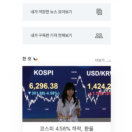
내가 저장한 뉴스 모아보기
내가 구독한 기자 전체보기
한 컷
코스피 4.58% 하락, 환율