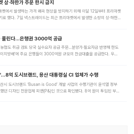
켓 상·하한가 주문 한시 금지
마켓에서 발생하는 가격 왜곡 현상을 방지하기 위해 이달 12일부터 프리마켓
기로 했다. 7일 넥스트레이드는 최근 프리마켓에서 발생한 소량의 상·하한
, 주문 오류로 인한 가격 급등락을 최소화하기 위한 비상 대응방안을 발표
 풀린다…은행권 3000억 공급
리·농협도 취급 검토 당국 실수요자 공급 주문…분양가·필요자금 반영해 한도
에이치방배’에 주요 은행들이 3000억원 규모의 잔금대출을 공급한다. 우리
하고 있어 향후 공급 규모가 늘어날 전망이다. 7일 금융권에 따르면 KB국
od'…8억 도시브랜드, 용산 대통령실 CI 업체가 수행
시 도시브랜드 ‘Busan is Good’ 개발 사업의 수행기관이 윤석열 정부
여했던 디자인 전문업체 피앤(P&)인 것으로 확인됐다. 8억 원이 투입된 부산
 부족과 디자인 정체성 논란에 휩싸였던 만큼, 사업 선정 과정과 결과물에