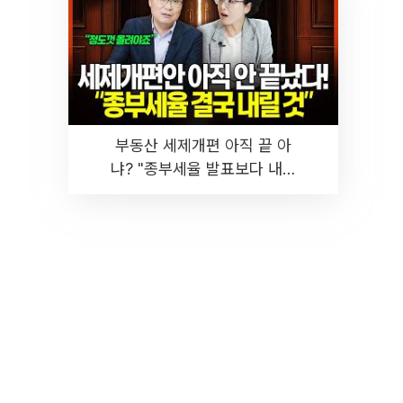
부동산 세제개편 아직 끝 아
냐? "종부세율 발표보다 내릴
것" 장기거주·양도세 전망 I 집
땅지성 I 김인만, 진미윤