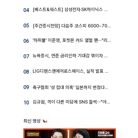
[베스트&워스트] 삼성전자·SK하이닉스 밀린 한 주…상상인증권은 85% 급등
04
05
[주간증시전망] 다음주 코스피 6000~7000⋯“外人 수급은 정책이 변수”
'차쥐뿔' 이준영, 포켓몬 카드 열혈 팬⋯"리셀러 처단할 것"
06
뉴욕증시, 연준 금리인하 기대감 꺾이자 상승...S&P500 사상 최고치 [종합]
07
LIG디펜스앤에어로스페이스, 실적 발표 후 급락→반등⋯증권가 “28년까지 튼튼”
08
09
축구협회 '성 접대 의혹' 일본까지 번졌다…日 심판 실명 공개
김규원, 격이 다른 미담에 SNS 들썩⋯"아이 속옷 빨고 졸업식도 참석"
10
최신 영상