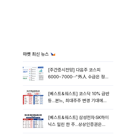
마켓 최신 뉴스
[주간증시전망] 다음주 코스피
6000~7000⋯“外人 수급은 정책
이 변수”
[베스트&워스트] 코스닥 10% 급반
등…본느, 최대주주 변경 기대에
270% 폭등
[베스트&워스트] 삼성전자·SK하이
닉스 밀린 한 주…상상인증권은
85% 급등