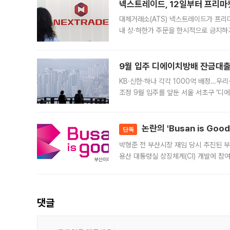
넥스트레이드, 12일부터 프리마
대체거래소(ATS) 넥스트레이드가 프리
내 상·하한가 주문을 한시적으로 금지하
가 체결 사례와 관련해 설명자료를 내고
9월 입주 디에이치방배 잔금대출
KB·신한·하나 각각 1000억 배정…우
조정 9월 입주를 앞둔 서울 서초구 ‘디
은행과 NH농협은행도 대출 취급을 검토
민은행
논란의 'Busan is Go
단독
박형준 전 부산시장 재임 당시 추진된 부산
용산 대통령실 상징체계(CI) 개발에 참
도시브랜드 사업이 공개 이후 시민 공감
댓글