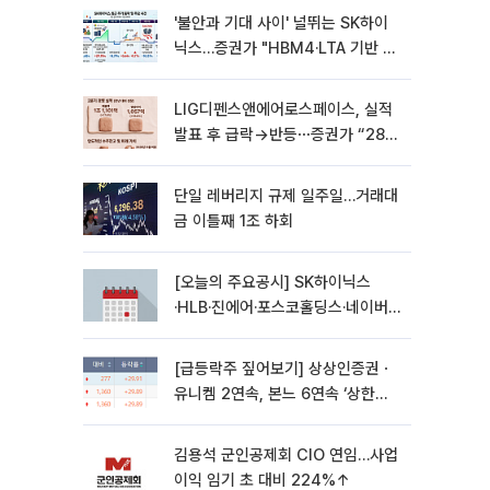
'불안과 기대 사이' 널뛰는 SK하이
닉스…증권가 "HBM4·LTA 기반 펀
터멘털 견고"
LIG디펜스앤에어로스페이스, 실적
발표 후 급락→반등⋯증권가 “28년
까지 튼튼”
단일 레버리지 규제 일주일…거래대
금 이틀째 1조 하회
[오늘의 주요공시] SK하이닉스
·HLB·진에어·포스코홀딩스·네이버·
대우건설 등
[급등락주 짚어보기] 상상인증권ㆍ
유니켐 2연속, 본느 6연속 ‘상한
가’⋯M&A 훈풍 분 증시
김용석 군인공제회 CIO 연임…사업
이익 임기 초 대비 224%↑