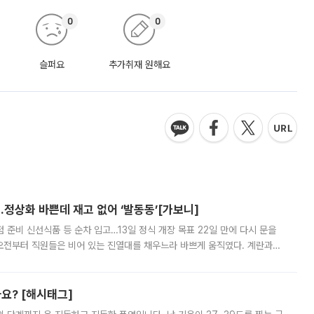
0
0
슬퍼요
추가취재 원해요
…정상화 바쁜데 재고 없어 ‘발동동’[가보니]
준비 신선식품 등 순차 입고…13일 정식 개장 목표 22일 만에 다시 문을
오전부터 직원들은 비어 있는 진열대를 채우느라 바쁘게 움직였다. 계란과
리를 잡기 시작했지만, 매장 곳곳엔 여전히 텅 빈 매대가 먼저 눈에 들어왔
까요? [해시태그]