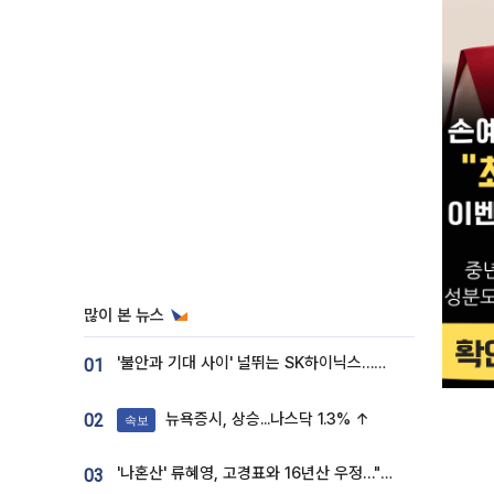
많이 본 뉴스
'불안과 기대 사이' 널뛰는 SK하이닉스…증권가 "HBM4·LTA 기반 펀터멘털 견고"
01
뉴욕증시, 상승...나스닥 1.3% ↑
02
속보
'나혼산' 류혜영, 고경표와 16년산 우정…"자취방서 부모님과 마주쳐"
03