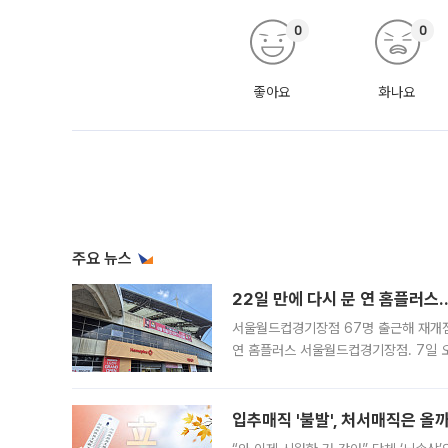
0
0
좋아요
화나요
주요 뉴스
22일 만에 다시 문 연 홈플러스
서울월드컵경기장점 67명 출근해 재개점 
연 홈플러스 서울월드컵경기장점. 7일 
우유, 과일 같은 신선식품이 차근차근 자
입추매직 '불발', 처서매직은 올