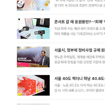
“와 이제 시원한 거 같아” 단체 ‘뇌손상
한 더위 속 30도대 초반이 상대적으로
지역에 있었습니다. 7월 말에는 서풍과
콘서트 갈 때 응원봉만?⋯'최애'
지금 화제 되는 패션·뷰티 트렌드를 소개
따라 제품을 사는 '디토(Ditto) 소비
어디일까요? 아이돌 콘서트 시작을 기다
서울시, 정부에 정비사업 규제 완화
명노준 주택실장, 재개발·재건축 주택공
공급 확대 방침을 거듭 강조한 가운데 정
면 반박하고 나섰다. 명노준 서울시 주택
서울 40도 찍더니 하남 40.8도
서울ㆍ노원 40.2도 이어 하남 40.8도
안 비 시작·내륙 소나기…무더위·열대야 
에서도 40도를 웃도는 기온이 관측됐다
의 극심한