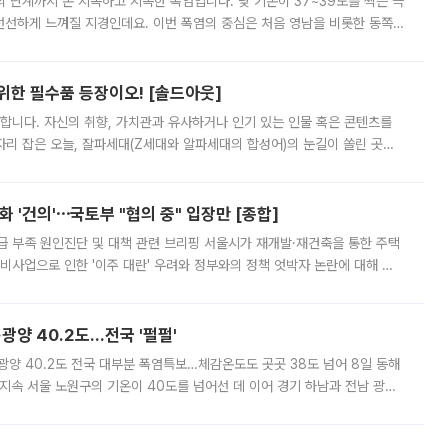
’의 단계까지 온 지독하고 지독한 폭염입니다. 낮 기온이 37~39도를 찍는 극
 선선하게 느껴질 지경인데요. 이번 폭염의 중심은 처음 영남을 비롯한 동쪽
 북서풍이 산맥을 넘어 영남 쪽으로 내려오면서 뜨겁고 건조해졌는데요.
 위한 필수품 등장이오! [솔드아웃]
합니다. 자신의 취향, 가치관과 유사하거나 인기 있는 인물 혹은 콘텐츠를
'가 자리 잡은 오늘, 잘파세대(Z세대와 알파세대의 합성어)의 눈길이 쏠린 곳은
리는 공연장. 응원봉만큼이나 눈에 띄는 게 있습니다. 공연이 시작되기
 '건의'⋯국토부 "협의 중" 입장만 [종합]
급 부족 원인진단 및 대책 관련 브리핑 서울시가 재개발·재건축을 통한 주택
비사업으로 인한 '이주 대란' 우려와 정부와의 정책 엇박자 논란에 대해 정
실장은 2031년까지 31만 가구 착공 목표에 차질이 없다는 입장이나,
·광양 40.2도…전국 '펄펄'
·광양 40.2도 전국 대부분 폭염특보…체감온도도 곳곳 38도 넘어 8일 동해
지속 서울 노원구의 기온이 40도를 넘어선 데 이어 경기 하남과 전남 광양
. 전국 대부분 지역에 폭염특보가 내려진 가운데 곳곳에서 39~40도 안팎