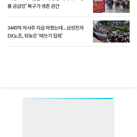
품 공급망’ 복구가 생존 관건
3445억 자사주 지급 마쳤는데...삼성전자
DX노조, 뒤늦은 '떼쓰기 집회'