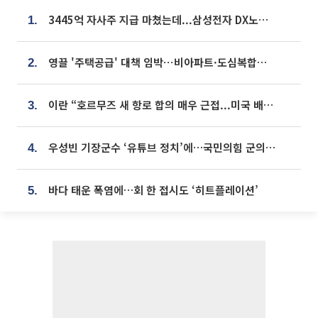
3445억 자사주 지급 마쳤는데...삼성전자 DX노조, 뒤늦은 '떼쓰기 집회'
1.
영끌 '주택공급' 대책 임박⋯비아파트·도심복합까지 총동원
2.
이란 “호르무즈 새 항로 합의 매우 근접...미국 배상 먼저”
3.
우성빈 기장군수 ‘유튜브 정치’에…국민의힘 군의원들 집단 반발
4.
바다 태운 폭염에…회 한 접시도 ‘히트플레이션’
5.