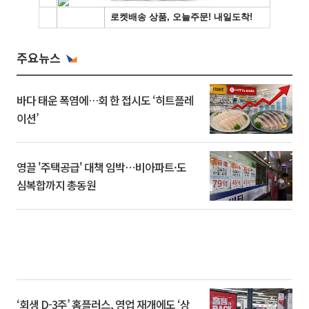
주요뉴스
바다 태운 폭염에…회 한 접시도 ‘히트플레
이션’
영끌 '주택공급' 대책 임박⋯비아파트·도
심복합까지 총동원
‘회생 D-3주’ 홈플러스, 영업 재개에도 ‘상