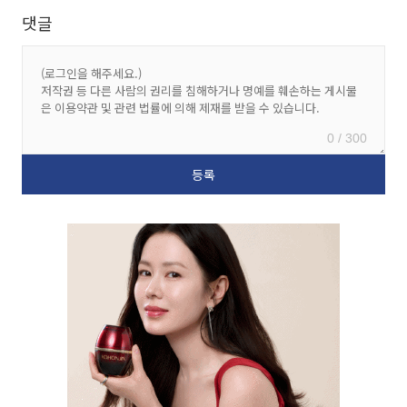
댓글
0 / 300