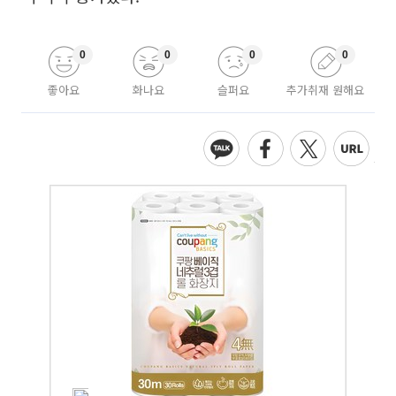
0
0
0
0
좋아요
화나요
슬퍼요
추가취재 원해요