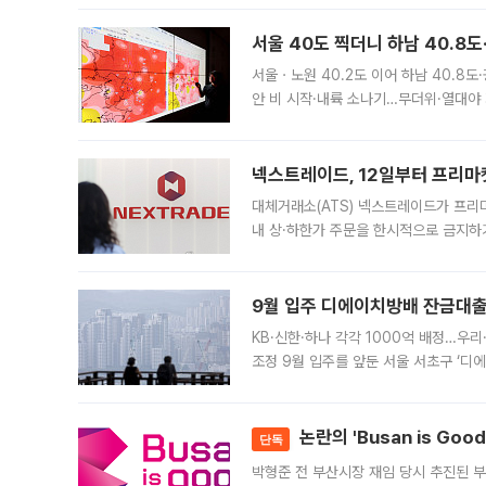
서울 40도 찍더니 하남 40.8도
서울ㆍ노원 40.2도 이어 하남 40.8도
안 비 시작·내륙 소나기…무더위·열대야 
에서도 40도를 웃도는 기온이 관측됐다
의 극심한
넥스트레이드, 12일부터 프리마
대체거래소(ATS) 넥스트레이드가 프리
내 상·하한가 주문을 한시적으로 금지하
가 체결 사례와 관련해 설명자료를 내고
9월 입주 디에이치방배 잔금대출
KB·신한·하나 각각 1000억 배정…우
조정 9월 입주를 앞둔 서울 서초구 ‘디
은행과 NH농협은행도 대출 취급을 검토
민은행
논란의 'Busan is Go
단독
박형준 전 부산시장 재임 당시 추진된 부산