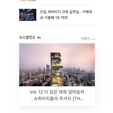
까지 튼튼”
단일 레버리지 규제 일주일…거래대
금 이틀째 1조 하회
뉴스발전소
Vol. 12 이 집은 대체 얼마일까
: 슈퍼리치들의 주거지 [THE
RARE]