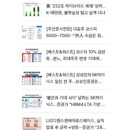
美 ‘232조 하이브리드 제재’ 임박…
K-태양광, 불확실성 털고 날개 다나
[주간증시전망] 다음주 코스피
6000~7000⋯“外人 수급은 정책
이 변수”
[베스트&워스트] 코스닥 10% 급반
등…본느, 최대주주 변경 기대에
270% 폭등
[베스트&워스트] 삼성전자·SK하이
닉스 밀린 한 주…상상인증권은
85% 급등
'불안과 기대 사이' 널뛰는 SK하이
닉스…증권가 "HBM4·LTA 기반 펀
터멘털 견고"
LIG디펜스앤에어로스페이스, 실적
발표 후 급락→반등⋯증권가 “28년