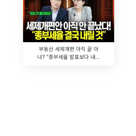
부동산 세제개편 아직 끝 아
냐? "종부세율 발표보다 내릴
것" 장기거주·양도세 전망 I 집
땅지성 I 김인만, 진미윤