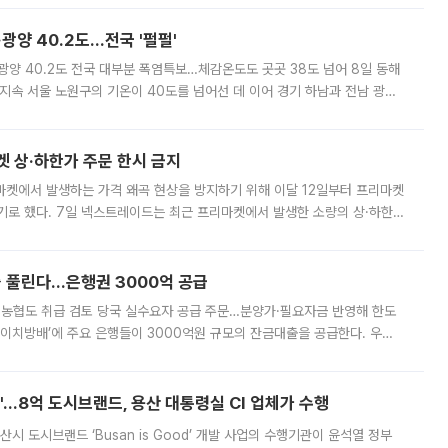
·광양 40.2도…전국 '펄펄'
·광양 40.2도 전국 대부분 폭염특보…체감온도도 곳곳 38도 넘어 8일 동해
지속 서울 노원구의 기온이 40도를 넘어선 데 이어 경기 하남과 전남 광양
. 전국 대부분 지역에 폭염특보가 내려진 가운데 곳곳에서 39~40도 안팎
켓 상·하한가 주문 한시 금지
마켓에서 발생하는 가격 왜곡 현상을 방지하기 위해 이달 12일부터 프리마켓
기로 했다. 7일 넥스트레이드는 최근 프리마켓에서 발생한 소량의 상·하한
, 주문 오류로 인한 가격 급등락을 최소화하기 위한 비상 대응방안을 발표
 풀린다…은행권 3000억 공급
리·농협도 취급 검토 당국 실수요자 공급 주문…분양가·필요자금 반영해 한도
에이치방배’에 주요 은행들이 3000억원 규모의 잔금대출을 공급한다. 우리
하고 있어 향후 공급 규모가 늘어날 전망이다. 7일 금융권에 따르면 KB국
od'…8억 도시브랜드, 용산 대통령실 CI 업체가 수행
시 도시브랜드 ‘Busan is Good’ 개발 사업의 수행기관이 윤석열 정부