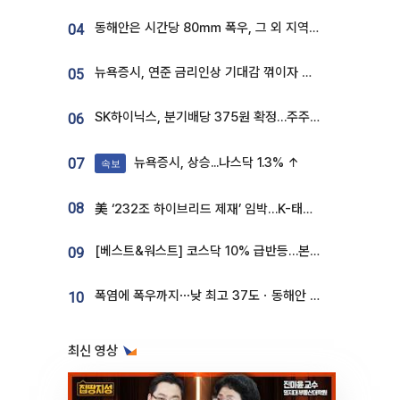
동해안은 시간당 80㎜ 폭우, 그 외 지역은 폭염…‘극과 극 날씨’
04
뉴욕증시, 연준 금리인상 기대감 꺾이자 상승...S&P500 사상 최고치 [종합]
05
SK하이닉스, 분기배당 375원 확정…주주환원책 9월로 앞당겨 발표
06
뉴욕증시, 상승...나스닥 1.3% ↑
07
속보
08
美 ‘232조 하이브리드 제재’ 임박…K-태양광, 불확실성 털고 날개 다나
[베스트&워스트] 코스닥 10% 급반등…본느, 최대주주 변경 기대에 270% 폭등
09
폭염에 폭우까지⋯낮 최고 37도ㆍ동해안 강한 비 [날씨]
10
최신 영상