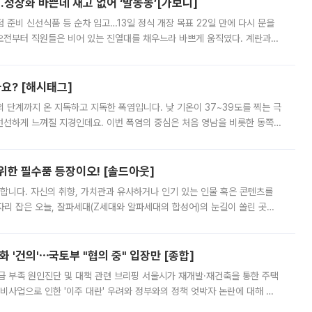
…정상화 바쁜데 재고 없어 ‘발동동’[가보니]
준비 신선식품 등 순차 입고…13일 정식 개장 목표 22일 만에 다시 문을
오전부터 직원들은 비어 있는 진열대를 채우느라 바쁘게 움직였다. 계란과
리를 잡기 시작했지만, 매장 곳곳엔 여전히 텅 빈 매대가 먼저 눈에 들어왔
까요? [해시태그]
’의 단계까지 온 지독하고 지독한 폭염입니다. 낮 기온이 37~39도를 찍는 극
 선선하게 느껴질 지경인데요. 이번 폭염의 중심은 처음 영남을 비롯한 동쪽
 북서풍이 산맥을 넘어 영남 쪽으로 내려오면서 뜨겁고 건조해졌는데요.
 위한 필수품 등장이오! [솔드아웃]
합니다. 자신의 취향, 가치관과 유사하거나 인기 있는 인물 혹은 콘텐츠를
'가 자리 잡은 오늘, 잘파세대(Z세대와 알파세대의 합성어)의 눈길이 쏠린 곳은
리는 공연장. 응원봉만큼이나 눈에 띄는 게 있습니다. 공연이 시작되기
 '건의'⋯국토부 "협의 중" 입장만 [종합]
급 부족 원인진단 및 대책 관련 브리핑 서울시가 재개발·재건축을 통한 주택
비사업으로 인한 '이주 대란' 우려와 정부와의 정책 엇박자 논란에 대해 정
실장은 2031년까지 31만 가구 착공 목표에 차질이 없다는 입장이나,