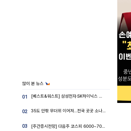
많이 본 뉴스
[베스트&워스트] 삼성전자·SK하이닉스 밀린 한 주…상상인증권은 85% 급등
01
35도 안팎 무더위 이어져…전국 곳곳 소나기 [오늘 날씨]
02
03
[주간증시전망] 다음주 코스피 6000~7000⋯“外人 수급은 정책이 변수”