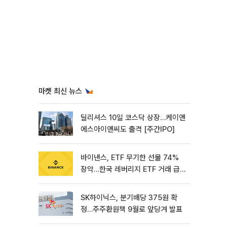
마켓 최신 뉴스
딜리셔스 10일 코스닥 상장…케이앤
에스아이앤씨도 출격 [주간IPO]
바이낸스, ETF 무기한 선물 74%
장악…한국 레버리지 ETF 거래 급
증 [e가상자산]
SK하이닉스, 분기배당 375원 확
정…주주환원책 9월로 앞당겨 발표