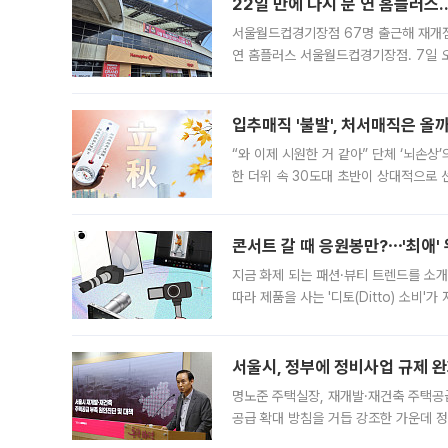
22일 만에 다시 문 연 홈플러스
서울월드컵경기장점 67명 출근해 재개점 
연 홈플러스 서울월드컵경기장점. 7일 
우유, 과일 같은 신선식품이 차근차근 자
입추매직 '불발', 처서매직은 올
“와 이제 시원한 거 같아” 단체 ‘뇌손상
한 더위 속 30도대 초반이 상대적으로
지역에 있었습니다. 7월 말에는 서풍과
콘서트 갈 때 응원봉만?⋯'최애'
지금 화제 되는 패션·뷰티 트렌드를 소개
따라 제품을 사는 '디토(Ditto) 소비
어디일까요? 아이돌 콘서트 시작을 기다
서울시, 정부에 정비사업 규제 완화
명노준 주택실장, 재개발·재건축 주택공
공급 확대 방침을 거듭 강조한 가운데 정
면 반박하고 나섰다. 명노준 서울시 주택