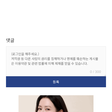
댓글
0 / 300