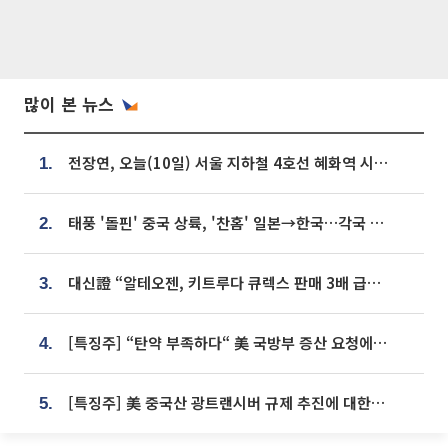
많이 본 뉴스
전장연, 오늘(10일) 서울 지하철 4호선 혜화역 시위…1호선 용산역 무정차
1.
태풍 '돌핀' 중국 상륙, '찬홈' 일본→한국…각국 기상청 예상 경로는?
2.
대신證 “알테오젠, 키트루다 큐렉스 판매 3배 급증…목표가 41만원 상향”
3.
[특징주] “탄약 부족하다“ 美 국방부 증산 요청에⋯국내 방산주 급등세
4.
[특징주] 美 중국산 광트랜시버 규제 추진에 대한광통신 등 광통신株 강세
5.