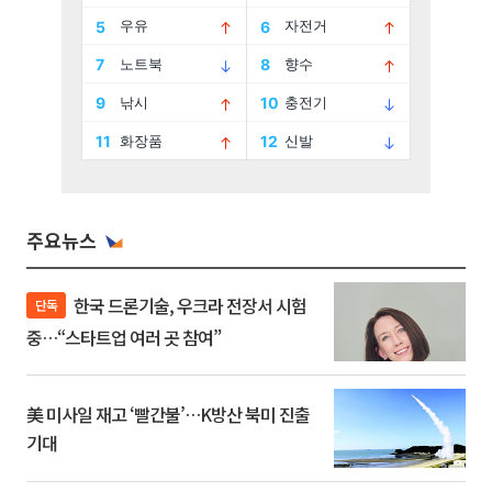
주요뉴스
한국 드론기술, 우크라 전장서 시험
단독
중…“스타트업 여러 곳 참여”
美 미사일 재고 ‘빨간불’…K방산 북미 진출
기대