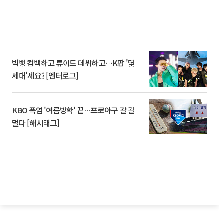
빅뱅 컴백하고 튜이드 데뷔하고⋯K팝 '몇
세대'세요? [엔터로그]
KBO 폭염 '여름방학' 끝…프로야구 갈 길
멀다 [해시태그]