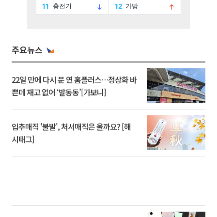
주요뉴스
22일 만에 다시 문 연 홈플러스…정상화 바
쁜데 재고 없어 ‘발동동’[가보니]
입추매직 '불발', 처서매직은 올까요? [해
시태그]