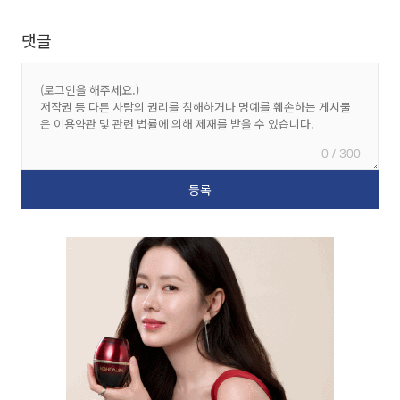
댓글
0 / 300