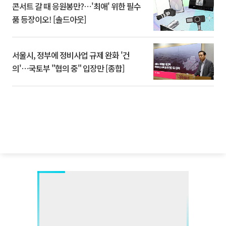
콘서트 갈 때 응원봉만?⋯'최애' 위한 필수
품 등장이오! [솔드아웃]
서울시, 정부에 정비사업 규제 완화 '건
의'⋯국토부 "협의 중" 입장만 [종합]