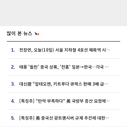
많이 본 뉴스
전장연, 오늘(10일) 서울 지하철 4호선 혜화역 시위…1호선 용산역 무정차
1.
태풍 '돌핀' 중국 상륙, '찬홈' 일본→한국…각국 기상청 예상 경로는?
2.
대신證 “알테오젠, 키트루다 큐렉스 판매 3배 급증…목표가 41만원 상향”
3.
[특징주] “탄약 부족하다“ 美 국방부 증산 요청에⋯국내 방산주 급등세
4.
[특징주] 美 중국산 광트랜시버 규제 추진에 대한광통신 등 광통신株 강세
5.