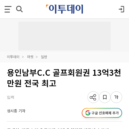
이투데이
마켓
일반
용인남부C.C 골프회원권 13억3천
만원 전국 최고
입력
성시종 기자
구글 선호매체 추가