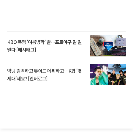
KBO 폭염 '여름방학' 끝…프로야구 갈 길
멀다 [해시태그]
빅뱅 컴백하고 튜이드 데뷔하고⋯K팝 '몇
세대'세요? [엔터로그]