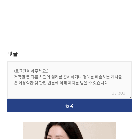
댓글
0 / 300