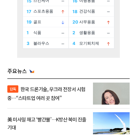
주요뉴스
한국 드론기술, 우크라 전장서 시험
단독
중…“스타트업 여러 곳 참여”
美 미사일 재고 ‘빨간불’…K방산 북미 진출
기대