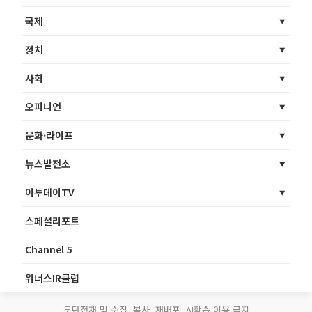
국제
정치
사회
오피니언
문화·라이프
뉴스발전소
이투데이TV
스페셜리포트
Channel 5
위너스IR클럽
무단전재 및 수집, 복사, 재배포, AI학습 이용 금지