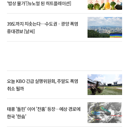
‘밥상 물가’[뉴노멀 된 히트플레이션]
39도까지 치솟는다⋯수도권ㆍ광양 폭염
중대경보 [날씨]
오늘 KBO 긴급 실행위원회, 주말도 폭염
취소 될까
태풍 '돌핀' 이어 '찬홈' 등장…예상 경로에
한국 '한숨'