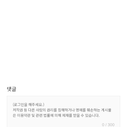
댓글
0 / 300