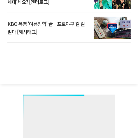
세대'세요? [엔터로그]
KBO 폭염 '여름방학' 끝…프로야구 갈 길
멀다 [해시태그]