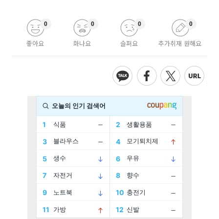
0
0
0
0
좋아요
화나요
슬퍼요
추가취재 원해요