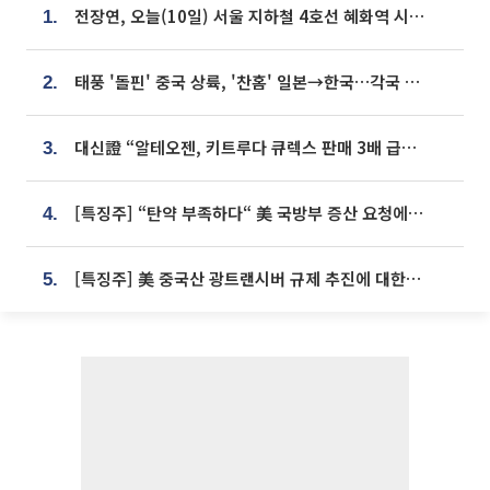
전장연, 오늘(10일) 서울 지하철 4호선 혜화역 시위…1호선 용산역 무정차
1.
태풍 '돌핀' 중국 상륙, '찬홈' 일본→한국…각국 기상청 예상 경로는?
2.
대신證 “알테오젠, 키트루다 큐렉스 판매 3배 급증…목표가 41만원 상향”
3.
[특징주] “탄약 부족하다“ 美 국방부 증산 요청에⋯국내 방산주 급등세
4.
[특징주] 美 중국산 광트랜시버 규제 추진에 대한광통신 등 광통신株 강세
5.