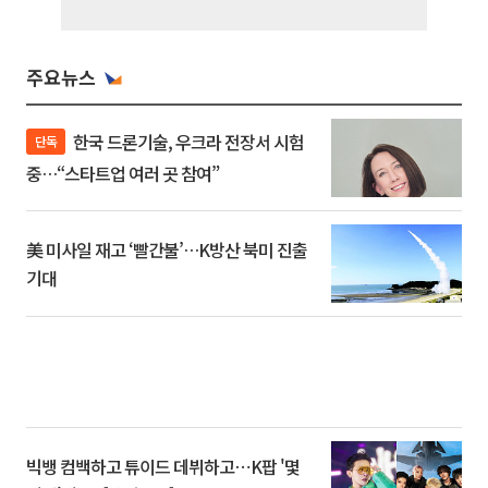
주요뉴스
한국 드론기술, 우크라 전장서 시험
단독
중…“스타트업 여러 곳 참여”
美 미사일 재고 ‘빨간불’…K방산 북미 진출
기대
빅뱅 컴백하고 튜이드 데뷔하고⋯K팝 '몇