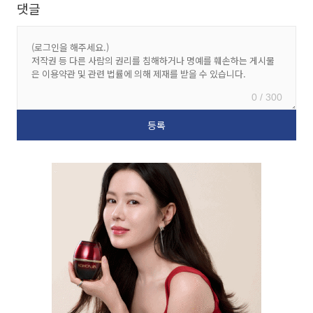
댓글
0 / 300