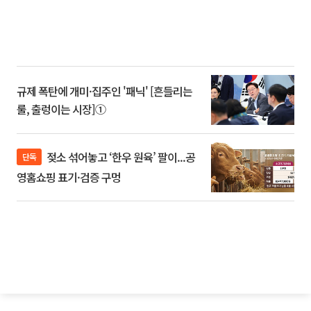
규제 폭탄에 개미·집주인 '패닉' [흔들리는
룰, 출렁이는 시장]①
젖소 섞어놓고 ‘한우 원육’ 팔이...공
단독
영홈쇼핑 표기·검증 구멍