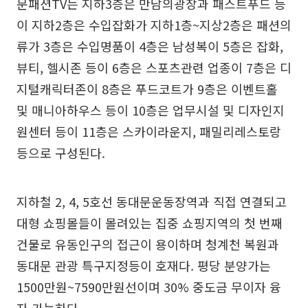
문패션TV는 지하3층은 만남의광장과 패스트푸드 등
이 지하2층은 수입잡화가 지하1층~지상2층은 패션의
류가 3층은 수입명품이 4층은 남성복이 5층은 잡화,
뷰티, 헬시존 등이 6층은 스포츠관련 업종이 7층은 디
지털캐릭터존이 8층은 푸드코트가 9층은 이벤트홀
및 매니아하우스 등이 10층은 업무시설 및 디자인지
원센터 등이 11층은 스카이라운지, 패밀리레스토랑
등으로 구성된다.
지하철 2, 4, 5호선 동대문운동장역과 직접 연결되고
대형 쇼핑몰들이 몰려있는 집중 쇼핑지역의 첫 번째
건물로 유동인구의 접근이 용이하며 청계천 복원과
동대문 관광 특구지정등이 호재다. 평당 분양가는
1500만원~7590만원선이며 30% 중도금 무이자 융