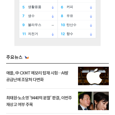
주요뉴스
애플, 中 CXMT 메모리 탑재 시험…AI발
공급난에 조달처 다변화
최태원·노소영 '9440억 분할' 판결, 이번주
재상고 여부 주목