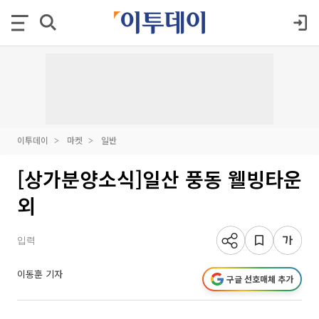
이투데이
마켓
일반
[상가분양소식]일산 풍동 웰빙타운
외
입력
이동훈 기자
구글 선호매체 추가