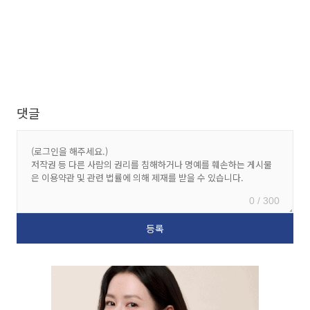
댓글
0 / 300