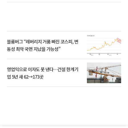
블룸버그 “레버리지 거품 빠진 코스피, 변
동성 최악 국면 지났을 가능성”
영업익으로 이자도 못 낸다…건설 한계기
업 5년 새 62→173곳