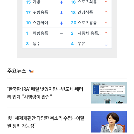
주요뉴스
‘한국판 IRA’ 베일 벗었지만…반도체·배터
리 업계 “시행령이 관건”
與 “세제개편안 다양한 목소리 수렴…이달
말 정리 가능성”