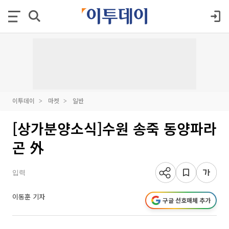
이투데이
마켓
일반
[상가분양소식]수원 송죽 동양파라
곤 外
입력
이동훈 기자
구글 선호매체 추가