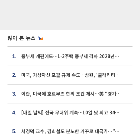
많이 본 뉴스
종부세 개편에도…1·3주택 종부세 격차 2028년부터 확대
1.
미국, 가상자산 포괄 규제 속도…상원, ‘클래리티법’ 9월 절차투표 추진
2.
이란, 미국에 호르무즈 합의 조건 제시…美 “경기 아직 안 끝나” [종합]
3.
[내일 날씨] 전국 무더위 계속…10일 낮 최고 34도 육박
4.
서경덕 교수, 김희철도 분노한 거꾸로 태극기⋯"엉터리는 아냐, 아쉬울 뿐"
5.