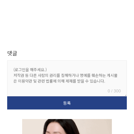
댓글
0 / 300