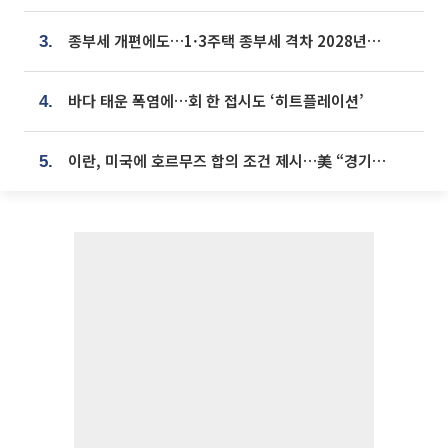
종부세 개편에도…1·3주택 종부세 격차 2028년부터 확대
3.
바다 태운 폭염에…회 한 접시도 ‘히트플레이션’
4.
이란, 미국에 호르무즈 합의 조건 제시…美 “경기 아직 안 끝나” [종합]
5.