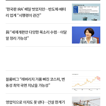
‘한국판 IRA’ 베일 벗었지만…반도체·배터
리 업계 “시행령이 관건”
與 “세제개편안 다양한 목소리 수렴…이달
말 정리 가능성”
블룸버그 “레버리지 거품 빠진 코스피, 변
동성 최악 국면 지났을 가능성”
영업익으로 이자도 못 낸다…건설 한계기