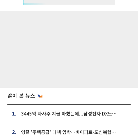
많이 본 뉴스
3445억 자사주 지급 마쳤는데...삼성전자 DX노조, 뒤늦은 '떼쓰기 집회'
1.
영끌 '주택공급' 대책 임박⋯비아파트·도심복합까지 총동원
2.