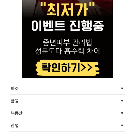
마켓
금융
부동산
산업