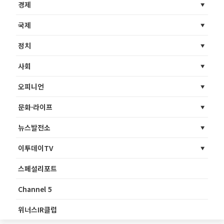
경제
국제
정치
사회
오피니언
문화·라이프
뉴스발전소
이투데이TV
스페셜리포트
Channel 5
위너스IR클럽