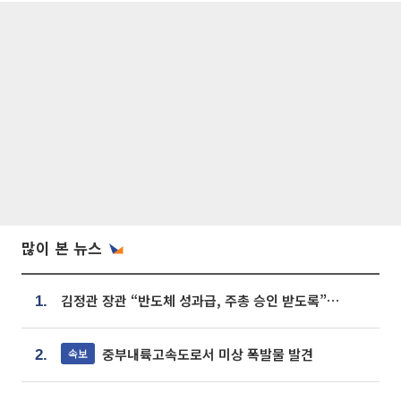
많이 본 뉴스
김정관 장관 “반도체 성과급, 주총 승인 받도록”…상법·자본시장법 개정 시사
1.
중부내륙고속도로서 미상 폭발물 발견
속보
2.