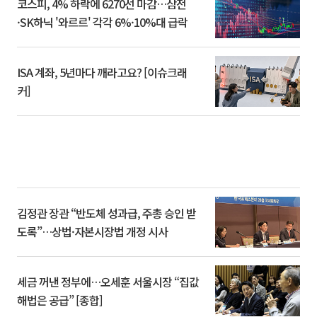
코스피, 4% 하락에 6270선 마감…삼전
·SK하닉 '와르르' 각각 6%·10%대 급락
ISA 계좌, 5년마다 깨라고요? [이슈크래
커]
김정관 장관 “반도체 성과급, 주총 승인 받
도록”…상법·자본시장법 개정 시사
세금 꺼낸 정부에…오세훈 서울시장 “집값
해법은 공급” [종합]