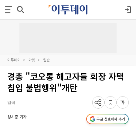
이투데이
마켓
일반
경총 "코오롱 해고자들 회장 자택
침입 불법행위"개탄
입력
성시종 기자
구글 선호매체 추가