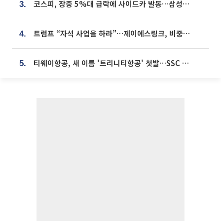
코스피, 장중 5%대 급락에 사이드카 발동…삼성·SK 동반 폭락
3.
트럼프 “자석 사업을 하라”…제이에스링크, 비중국 영구자석 공급망 구축 속도
4.
티웨이항공, 새 이름 '트리니티항공' 첫발…SSC 전략 본격화
5.