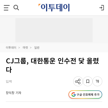
이투데이
마켓
일반
CJ그룹, 대한통운 인수전 닻 올렸
다
입력
장익창 기자
구글 선호매체 추가