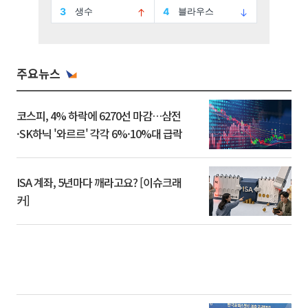
주요뉴스
코스피, 4% 하락에 6270선 마감…삼전
·SK하닉 '와르르' 각각 6%·10%대 급락
ISA 계좌, 5년마다 깨라고요? [이슈크래
커]