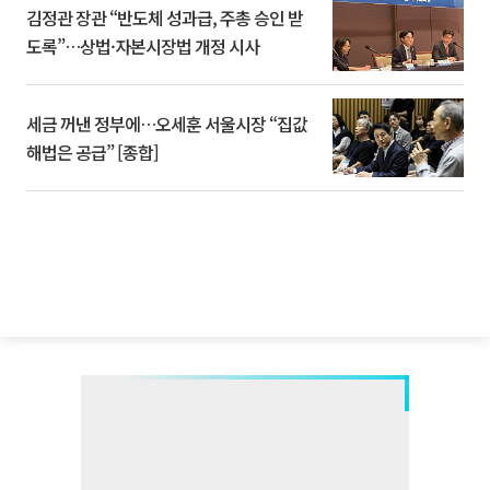
김정관 장관 “반도체 성과급, 주총 승인 받
도록”…상법·자본시장법 개정 시사
세금 꺼낸 정부에…오세훈 서울시장 “집값
해법은 공급” [종합]