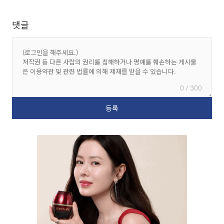
댓글
0 / 300