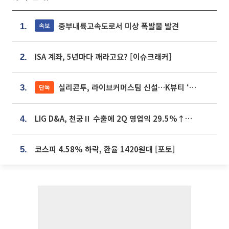
중부내륙고속도로서 미상 폭발물 발견
속보
1.
ISA 계좌, 5년마다 깨라고요? [이슈크래커]
2.
실리콘투, 라이브커머스팀 신설…K뷰티 ‘글로벌 판매망’ 확대[K뷰티 라방戰]
단독
3.
LIG D&A, 천궁Ⅱ 수출에 2Q 영업익 29.5%↑…수주잔고 24.6조 [종합]
4.
코스피 4.58% 하락, 환율 1420원대 [포토]
5.