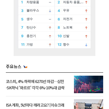
주요뉴스
코스피, 4% 하락에 6270선 마감…삼전
·SK하닉 '와르르' 각각 6%·10%대 급락
ISA 계좌, 5년마다 깨라고요? [이슈크래