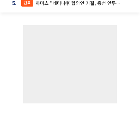
하마스 “네타냐후 합의안 거절, 총선 앞두고 시간 끌기”
단독
5.