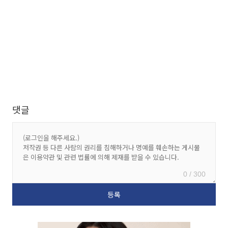
댓글
0 / 300