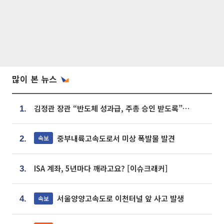
많이 본 뉴스
김정관 장관 “반도체 성과급, 주총 승인 받도록”…상법·자본시장법 개정 시사
1.
중부내륙고속도로서 미상 폭발물 발견
속보
2.
ISA 계좌, 5년마다 깨라고요? [이슈크래커]
3.
서울양양고속도로 이천터널 앞 사고 발생
속보
4.