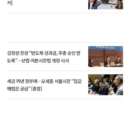
커]
김정관 장관 “반도체 성과급, 주총 승인 받
도록”…상법·자본시장법 개정 시사
세금 꺼낸 정부에…오세훈 서울시장 “집값
해법은 공급” [종합]