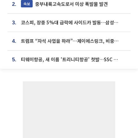
중부내륙고속도로서 미상 폭발물 발견
속보
2.
코스피, 장중 5%대 급락에 사이드카 발동…삼성·SK 동반 폭락
3.
트럼프 “자석 사업을 하라”…제이에스링크, 비중국 영구자석 공급망 구축 속도
4.
티웨이항공, 새 이름 '트리니티항공' 첫발…SSC 전략 본격화
5.