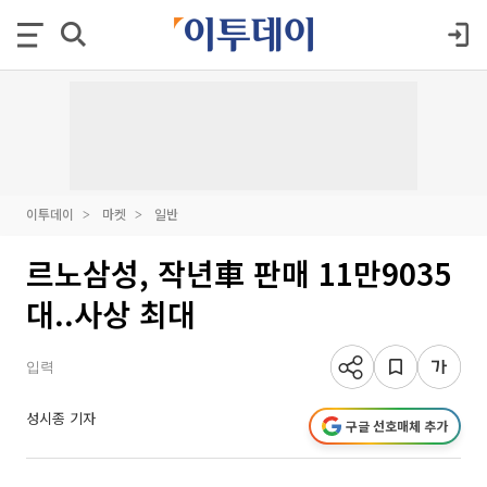
이투데이
마켓
일반
르노삼성, 작년車 판매 11만9035
대..사상 최대
입력
성시종 기자
구글 선호매체 추가