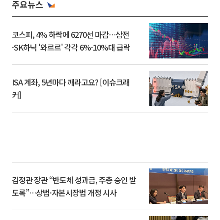
주요뉴스
코스피, 4% 하락에 6270선 마감…삼전
·SK하닉 '와르르' 각각 6%·10%대 급락
ISA 계좌, 5년마다 깨라고요? [이슈크래
커]
김정관 장관 “반도체 성과급, 주총 승인 받
도록”…상법·자본시장법 개정 시사