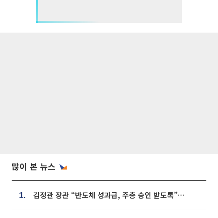
많이 본 뉴스
김정관 장관 “반도체 성과급, 주총 승인 받도록”…상법·자본시장법 개정 시사
1.