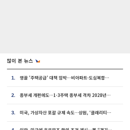
많이 본 뉴스
영끌 '주택공급' 대책 임박⋯비아파트·도심복합까지 총동원
1.
종부세 개편에도…1·3주택 종부세 격차 2028년부터 확대
2.
미국, 가상자산 포괄 규제 속도…상원, ‘클래리티법’ 9월 절차투표 추진
3.
이란, 미국에 호르무즈 합의 조건 제시…美 “경기 아직 안 끝나” [종합]