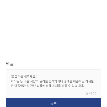
댓글
0 / 300