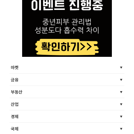
마켓
금융
부동산
산업
경제
국제