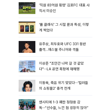
‘직원 83억원 횡령’ 김포FC 대표 사
직서 미승인
'롤 클래식' 그 시절 룬과 특성, 이렇
게 찍었다
유주상, 최두호와 UFC 331 동반
출격…애스웰 주니어와 격돌
이상준 "조만간 나락 갈 것 같았
다"⋯LA 공연 혹평에 재해명
이동욱, 죽음 위기 맞았다⋯'킬러들
의 쇼핑몰2' 충격 전개
맨시티에 1-3 패한 정정용 감
독⋯“선수들, 느낀 점 굉장히 많아”