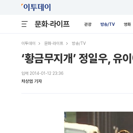
문화·라이프
관광
방송/TV
영화
이투데이
문화·라이프
방송/TV
‘황금무지개’ 정일우, 유
입력 2014-01-12 23:36
차상엽 기자