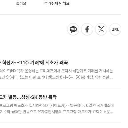
슬퍼요
추가취재 원해요
 하한가⋯‘11주 거래’에 시초가 왜곡
트레이드(NXT)가 운영하는 프리마켓에서 또다시 하한가로 거래를 개시하는
면 SK하이닉스는 이날 프리마켓(오전 8시~8시 50분) 개장 직후 전날 정
000원에 거래됐다. 거래량은 11주에 불과했으나, 최초 가격 결정이 기존 정
드카 발동…삼성·SK 동반 폭락
 프로그램 매도호가 일시효력정지(사이드카)가 발동했다. 6일 한국거래소에
선물지수의 급격한 변동으로 유가증권시장의 프로그램 매도호가 효력이 5분간
물지수는 전 거래일 종가 대비 52.48포인트(5.04%) 내린 987.24를 기