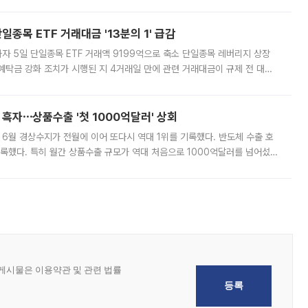
쏠리고 있다. 5일(현지시간) 블룸버그통신에 따르면 미국 행정부 내에서는
종목 ETF 거래대금 '13분의 1' 급감
자 5일 단일종목 ETF 거래액 9199억으로 축소 단일종목 레버리지 상장
예탁금 강화 조치가 시행된 지 4거래일 만에 관련 거래대금이 규제 전 대비
거래소에 따르면 전날 코스피 시장 전체 거래대금은 25조2129억원을 기록
 흑자⋯상품수출 '첫 1000억달러' 상회
표 6월 경상수지가 전월에 이어 또다시 역대 1위를 기록했다. 반도체 수출 호
기록했다. 특히 월간 상품수출 규모가 역대 처음으로 1000억달러를 넘어섰
6월 국제수지(잠정)'에 따르면 6월 경상수지는 497억3000만달러 흑자로