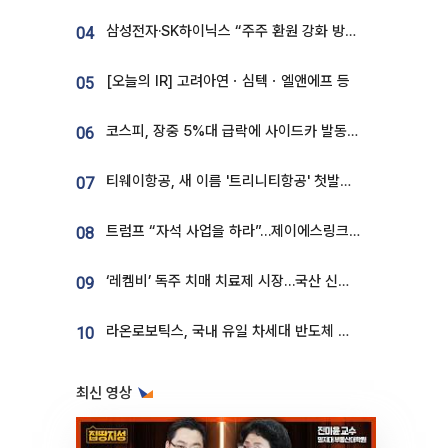
삼성전자·SK하이닉스 “주주 환원 강화 방안 마련”
04
[오늘의 IR] 고려아연ㆍ심텍ㆍ엘앤에프 등
05
코스피, 장중 5%대 급락에 사이드카 발동…삼성·SK 동반 폭락
06
티웨이항공, 새 이름 '트리니티항공' 첫발…SSC 전략 본격화
07
트럼프 “자석 사업을 하라”…제이에스링크, 비중국 영구자석 공급망 구축 속도
08
‘레켐비’ 독주 치매 치료제 시장…국산 신약 등장하나
09
라온로보틱스, 국내 유일 차세대 반도체 공정 로봇 개발 ‘고객사 테스트 진행’
10
최신 영상