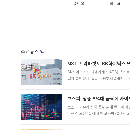
좋아요
화나요
주요 뉴스
NXT 프리마켓서 SK하이닉스 또
SK하이닉스가 대체거래소(ATS) 넥스
일이 벌어졌다. 6일 금융투자업계에 따르
규장 종가보다 29.98% 내린 116만8
규시장과 달
코스피, 장중 5%대 급락에 사이
코스피 지수가 장중 5% 넘게 폭락하며
따르면 오전 10시18분 코스피200 
정지됐다. 발동 시점 당시 코스피200 선
록했다.