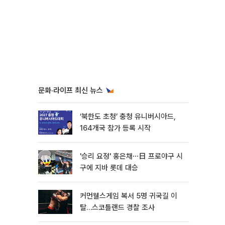
문화·라이프 최신 뉴스
‘북한도 초청’ 충청 유니버시아드,
164개국 참가 등록 시작
'승리 요정' 홍은채⋯日 프로야구 시
구에 지바 롯데 대승
커먼웰스게임 복서 5명 귀국길 이
탈…스코틀랜드 경찰 조사