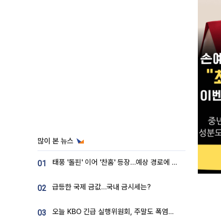
많이 본 뉴스
태풍 '돌핀' 이어 '찬홈' 등장…예상 경로에 한국 '한숨'
01
급등한 국제 금값…국내 금시세는?
02
오늘 KBO 긴급 실행위원회, 주말도 폭염취소 될까
03