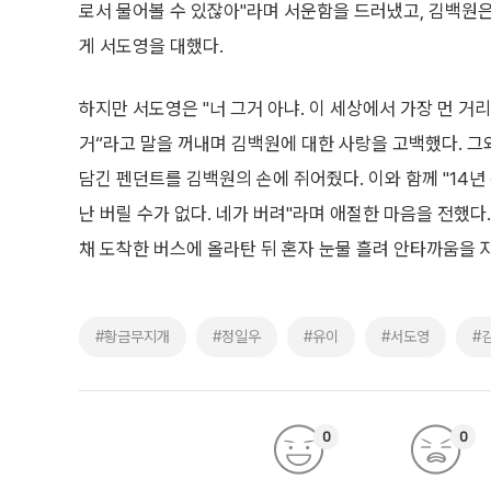
로서 물어볼 수 있잖아"라며 서운함을 드러냈고, 김백원은 
게 서도영을 대했다.
하지만 서도영은 "너 그거 아냐. 이 세상에서 가장 먼 
거“라고 말을 꺼내며 김백원에 대한 사랑을 고백했다. 그
담긴 펜던트를 김백원의 손에 쥐어줬다. 이와 함께 "14년
난 버릴 수가 없다. 네가 버려"라며 애절한 마음을 전했
채 도착한 버스에 올라탄 뒤 혼자 눈물 흘려 안타까움을 
#황금무지개
#정일우
#유이
#서도영
#
0
0