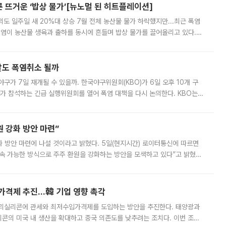
른 뜨거운 ‘밥상 물가’[뉴노멀 된 히트플레이션]
도 일주일 새 20%대 상승 7월 전체 농산물 물가 하락했지만...최근 폭염
폭염이 농산물 생육과 출하를 동시에 흔들며 밥상 물가를 끌어올리고 있다.
 아니라 오이와 참외, 브로콜리 가격까지 일주일 새 두 자릿수로 뛰었다.
말도 폭염취소 될까
구가 7일 재개될 수 있을까. 한국야구위원회(KBO)가 6일 오후 10개 구
 참석하는 긴급 실행위원회를 열어 폭염 대책을 다시 논의한다. KBO는
서 관람객과 선수단의 안전 위험 상황이 발생했다”며 5∼6일 예정됐던
 강화 방안 마련”
 것이라고 밝혔다. 5일(현지시간) 로이터통신에 따르면
속 가능한 방식으로 주주 환원을 강화하는 방안을 모색하고 있다”고 밝혔다.
그러면서 자세한 내용은 “조만간 공개할 예정”이라고 덧붙였다. SK하이닉스도 로이터에 전달한 성명에서 “연
가격제 추진…韓 기업 영향 촉각
폴리실리콘에 관세와 최저수입가격제를 도입하는 방안을 추진한다. 태양광과
콘의 미국 내 생산을 확대하고 중국 의존도를 낮추려는 조치다. 이번 조처