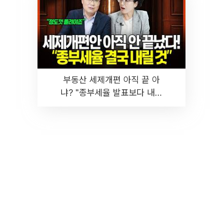
부동산 세제개편 아직 끝 아
냐? "종부세율 발표보다 내릴
것" 장기거주·양도세 전망 I 집
땅지성 I 김인만, 진미윤