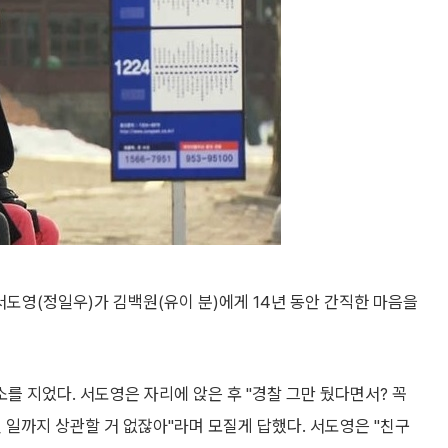
서도영(정일우)가 김백원(유이 분)에게 14년 동안 간직한 마음을
 지었다. 서도영은 자리에 앉은 후 "경찰 그만 뒀다면서? 꼭
 일까지 상관할 거 없잖아"라며 모질게 답했다. 서도영은 "친구