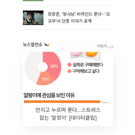
장항준, '왕사남' 비하인드 푼다⋯'꼬
꼬무'서 단종 이야기 공개
뉴스발전소
만지고 누르며 푼다…스트레스
잡는 '말랑이' [데이터클립]