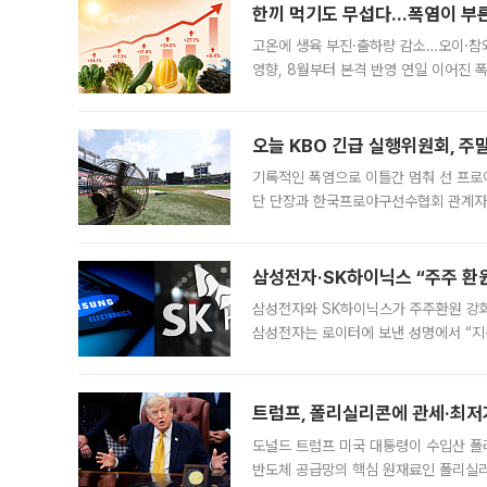
한끼 먹기도 무섭다...폭염이 부
고온에 생육 부진·출하량 감소…오이·참외
영향, 8월부터 본격 반영 연일 이어진 
고온에 취약한 시금치와 상추 등 잎채소뿐
오늘 KBO 긴급 실행위원회, 주
기록적인 폭염으로 이틀간 멈춰 선 프로야
단 단장과 한국프로야구선수협회 관계자가
5일 “최근 전국적으로 폭염이 지속되면
KBO리그와
삼성전자·SK하이닉스 “주주 환원
삼성전자와 SK하이닉스가 주주환원 강화 방안 마련에 나설
삼성전자는 로이터에 보낸 성명에서 “지
트럼프, 폴리실리콘에 관세·최저
도널드 트럼프 미국 대통령이 수입산 
반도체 공급망의 핵심 원재료인 폴리실리