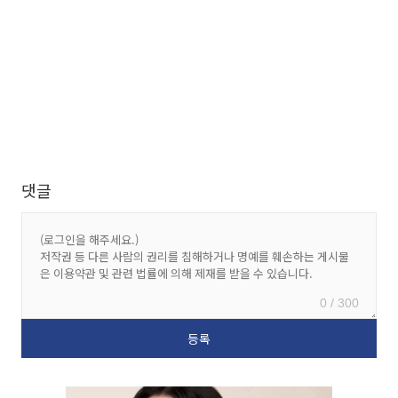
댓글
0 / 300