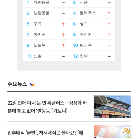
주요뉴스
22일 만에 다시 문 연 홈플러스…정상화 바
쁜데 재고 없어 ‘발동동’[가보니]
입추매직 '불발', 처서매직은 올까요? [해