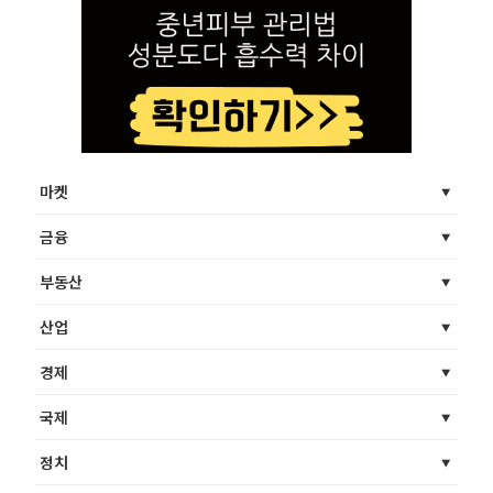
마켓
금융
부동산
산업
경제
국제
정치