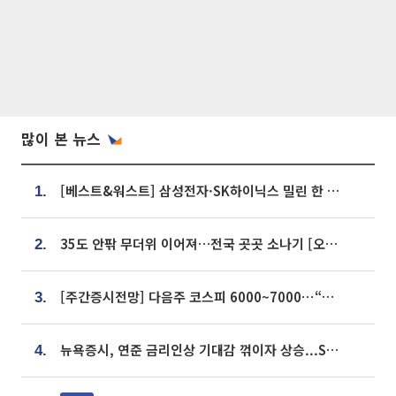
많이 본 뉴스
[베스트&워스트] 삼성전자·SK하이닉스 밀린 한 주…상상인증권은 85% 급등
1.
35도 안팎 무더위 이어져…전국 곳곳 소나기 [오늘 날씨]
2.
[주간증시전망] 다음주 코스피 6000~7000⋯“外人 수급은 정책이 변수”
3.
뉴욕증시, 연준 금리인상 기대감 꺾이자 상승...S&P500 사상 최고치 [종합]
4.