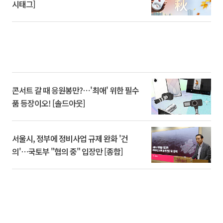
시태그]
콘서트 갈 때 응원봉만?⋯'최애' 위한 필수
품 등장이오! [솔드아웃]
서울시, 정부에 정비사업 규제 완화 '건
의'⋯국토부 "협의 중" 입장만 [종합]