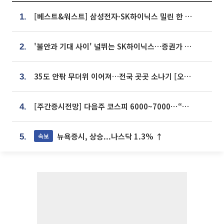
[베스트&워스트] 삼성전자·SK하이닉스 밀린 한 주…상상인증권은 85% 급등
1.
'불안과 기대 사이' 널뛰는 SK하이닉스…증권가 "HBM4·LTA 기반 펀터멘털 견고"
2.
35도 안팎 무더위 이어져…전국 곳곳 소나기 [오늘 날씨]
3.
[주간증시전망] 다음주 코스피 6000~7000⋯“外人 수급은 정책이 변수”
4.
뉴욕증시, 상승...나스닥 1.3% ↑
속보
5.