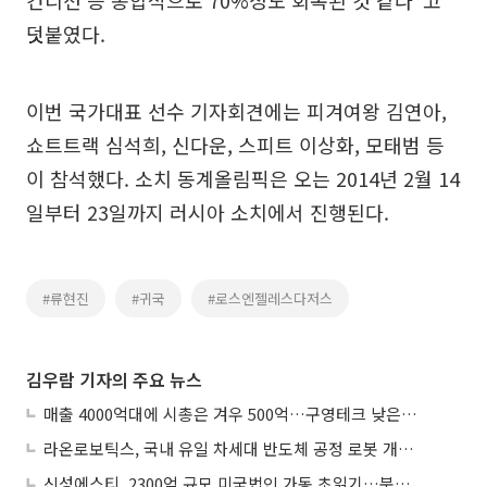
컨디션 등 종합적으로 70%정도 회복된 것 같다”고
덧붙였다.
이번 국가대표 선수 기자회견에는 피겨여왕 김연아,
쇼트트랙 심석희, 신다운, 스피트 이상화, 모태범 등
이 참석했다. 소치 동계올림픽은 오는 2014년 2월 14
일부터 23일까지 러시아 소치에서 진행된다.
#류현진
#귀국
#로스엔젤레스다저스
김우람 기자의 주요 뉴스
매출 4000억대에 시총은 겨우 500억…구영테크 낮은 몸값에 저가 승계 마무리
라온로보틱스, 국내 유일 차세대 반도체 공정 로봇 개발 ‘고객사 테스트 진행’
신성에스티, 2300억 규모 미국법인 가동 초읽기…북미 ESS 공략 본격화