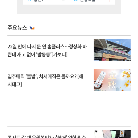
주요뉴스
22일 만에 다시 문 연 홈플러스…정상화 바
쁜데 재고 없어 ‘발동동’[가보니]
입추매직 '불발', 처서매직은 올까요? [해
시태그]
콘서트 갈 때 응원봉만?⋯'최애' 위한 필수