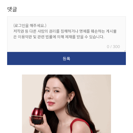
댓글
0 / 300