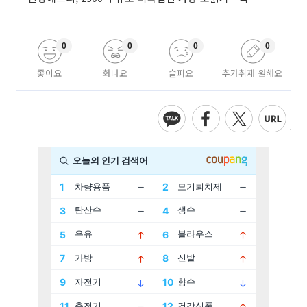
0
0
0
0
좋아요
화나요
슬퍼요
추가취재 원해요