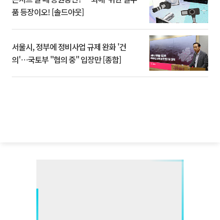
품 등장이오! [솔드아웃]
서울시, 정부에 정비사업 규제 완화 '건
의'⋯국토부 "협의 중" 입장만 [종합]