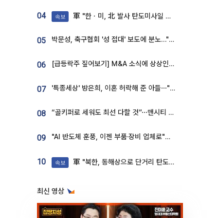
04
軍 "한ㆍ미, 北 발사 탄도미사일 제원 정밀분석 중"
속보
박문성, 축구협회 '성 접대' 보도에 분노…"다 말아먹으려고 작정했나"
05
[급등락주 짚어보기] M&A 소식에 상상인증권ㆍ유니켐 ‘상한가’⋯유증 제동 걸린 SK디앤디↑
06
'특종세상' 방은희, 이혼 허락해 준 아들⋯"너무 잘 커줬다" 오열
07
“골키퍼로 세워도 최선 다할 것”⋯맨시티 누네스, 주전 경쟁 각오 [인터뷰]
08
"AI 반도체 훈풍, 이젠 부품·장비 업체로"⋯증권가 HBM 수혜주 조명
09
10
軍 "북한, 동해상으로 단거리 탄도미사일 발사"
속보
최신 영상