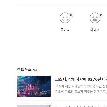
0
0
좋아요
화나요
주요 뉴스
코스피, 4% 하락에 6270선 마
코스피 시장 시가총액 1, 2위 종목인 
래소에 따르면 코스피 지수는 전 거래일 대
1.81% 내린 6478.75에 출발한 코
다. 이날 오전