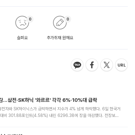
0
0
슬퍼요
추가취재 원해요
감…삼전·SK하닉 '와르르' 각각 6%·10%대 급락
삼성전자와 SK하이닉스가 급락하면서 지수가 4% 넘게 하락했다. 6일 한국거
비 301.88포인트(4.58%) 내린 6296.38에 장을 마감했다. 전장보다
스피는 장중 한때 6550.94까지 오르기도 했으나 6238.32까지 밀리기도 했