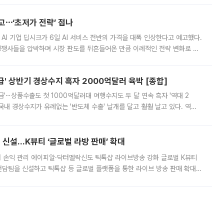
예고⋯‘초저가 전략’ 접나
 AI 기업 딥시크가 6일 AI 서비스 전반의 가격을 대폭 인상한다고 예고했다.
 경쟁사들을 압박하며 시장 판도를 뒤흔들어온 만큼 이례적인 전략 변화로 평
 이날 공지를 통해 구체적인 인상 폭은 공개하지 않았지만 상당한 수
' 상반기 경상수지 흑자 2000억달러 육박 [종합]
급'⋯상품수출도 첫 1000억달러대 여행수지도 두 달 연속 흑자 '역대 2
국내 경상수지가 유례없는 '반도체 수출' 날개를 달고 훨훨 날고 있다. 역대
경상수지 뿐 아니라 상반기 경상수지 흑자도 2000억달러에 근접하며 사상 최
신설…K뷰티 ‘글로벌 라방 판매’ 확대
터 손익 관리 에이피알·닥터멜락신도 틱톡샵 라이브방송 강화 글로벌 K뷰티
담팀을 신설하고 틱톡샵 등 글로벌 플랫폼을 통한 라이브 방송 판매 확대에
급하는 데서 한발 더 나아가 방송 기획과 상품 구성, 출연자 섭외, 손익