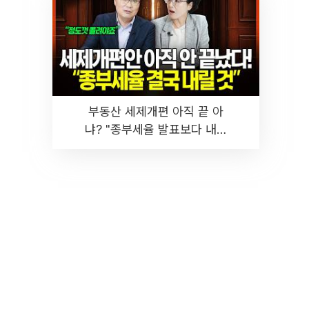
부동산 세제개편 아직 끝 아
냐? "종부세율 발표보다 내릴
것" 장기거주·양도세 전망 I 집
땅지성 I 김인만, 진미윤