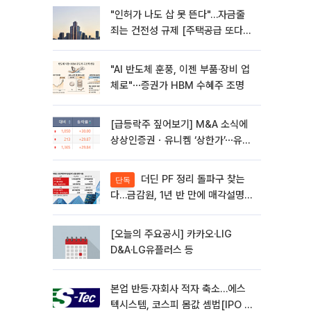
"인허가 나도 삽 못 뜬다"…자금줄
죄는 건전성 규제 [주택공급 또다른
병목 PF]①
"AI 반도체 훈풍, 이젠 부품·장비 업
체로"⋯증권가 HBM 수혜주 조명
[급등락주 짚어보기] M&A 소식에
상상인증권ㆍ유니켐 ‘상한가’⋯유증
제동 걸린 SK디앤디↑
더딘 PF 정리 돌파구 찾는
단독
다…금감원, 1년 반 만에 매각설명회
재개
[오늘의 주요공시] 카카오·LIG
D&A·LG유플러스 등
본업 반등·자회사 적자 축소…에스
텍시스템, 코스피 몸값 셈법[IPO 엑