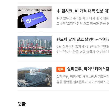
中 딥시크, AI 가격 대폭 인상 
IPO 앞두고 수익성 제고 나서 중국 대표
그동안 ‘초저가 전략’으로 미국과 중국
가된다. 블룸버그통신에 따르면 딥시크는
반도체 날개 달고 날았다⋯'역대급
6월 상품수지 흑자 478.9억달러 '역대
위'⋯"유가ㆍ환율 영향 출국자 수 감소" 
급 수출 호조가 매달 이어지면서 6월 
대 기
실리콘투, 라이브커머스팀 
단독
실리콘투, 팀장·PD 채용…방송 기획부
유통 플랫폼 실리콘투가 라이브커머스 전
나섰다. 국내 화장품을 해외 유통망에 공
댓글