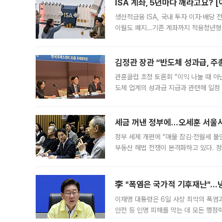
ISA 계좌, 5년마다 깨라고요? 
생산적금융 ISA, 국내 투자 이자·배당
이월도 폐지…기존 계좌까지 적용청년형 
는 5년마다 계좌를 해지하라는 건가요?”
편을
김정관 장관 “반도체 성과급, 
관훈클럽 초청 토론회 “이익 나눌 때 아
도체 업계의 성과급 지급과 관련해 일정
최근 상법·자본시장법 개정으로 기업 지
세금 꺼낸 정부에…오세훈 서울시장
정부 세제 개편에 “매물 잠김·전월세 불
부동산 해법 전쟁이 본격화하고 있다. 
드를 꺼내자 서울시는 전·월세 부담만 
李 "폭염은 국가적 기후재난"…냉
이재명 대통령은 6일 사상 최악의 폭염
안전 등 인명 피해를 막는 데 모든 행
인프라 확충 계획을 내년도 예산안에 반