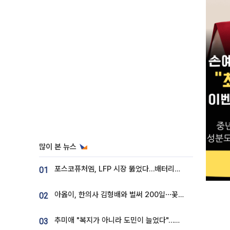
많이 본 뉴스
포스코퓨처엠, LFP 시장 뚫었다…배터리사와 대규모 장기 공급 합의
01
아옳이, 한의사 김형배와 벌써 200일⋯꽃다발 들고 "프러포즈 아냐"
02
추미애 "복지가 아니라 도민이 늘었다"…재정난 책임론 정면돌파
03