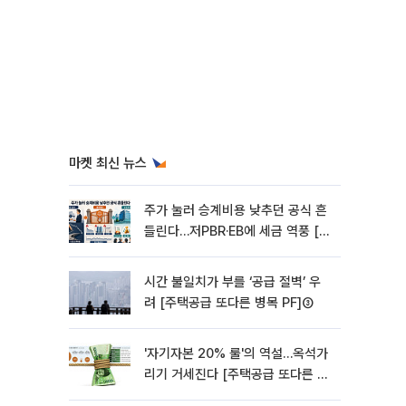
마켓 최신 뉴스
주가 눌러 승계비용 낮추던 공식 흔
들린다…저PBR·EB에 세금 역풍 [기
업승계 대전환]
시간 불일치가 부를 ‘공급 절벽’ 우
려 [주택공급 또다른 병목 PF]③
'자기자본 20% 룰'의 역설…옥석가
리기 거세진다 [주택공급 또다른 병
목 PF] ②