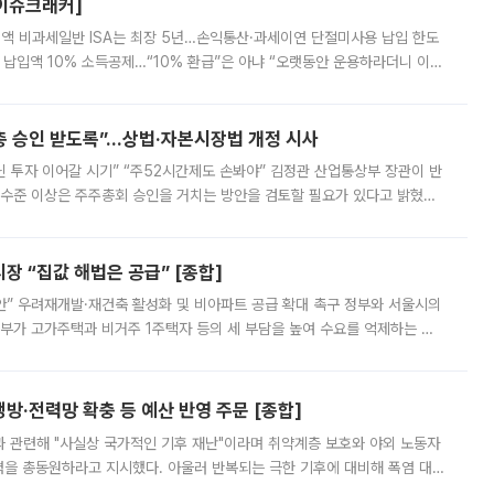
[이슈크래커]
 전액 비과세일반 ISA는 최장 5년…손익통산·과세이연 단절미사용 납입 한도
납입액 10% 소득공제…“10% 환급”은 아냐 “오랫동안 운용하라더니 이제
 ‘만능 절세 통장’으로 불리는 개인종합자산관리계좌(ISA)가 두 갈래로 개
주총 승인 받도록”…상법·자본시장법 개정 시사
닌 투자 이어갈 시기” “주52시간제도 손봐야” 김정관 산업통상부 장관이 반
 수준 이상은 주주총회 승인을 거치는 방안을 검토할 필요가 있다고 밝혔다.
배구조와 주주권 강화 논의가 이어지는 가운데, 핵심 연구인력에 대한
 “집값 해법은 공급” [종합]
안” 우려재개발·재건축 활성화 및 비아파트 공급 확대 촉구 정부와 서울시의
정부가 고가주택과 비거주 1주택자 등의 세 부담을 높여 수요를 억제하는 카
키울 것이라며 세금이 아닌 공급이 근본적인 처방이라고 전면 반박했다.
방·전력망 확충 등 예산 반영 주문 [종합]
과 관련해 "사실상 국가적인 기후 재난"이라며 취약계층 보호와 야외 노동자
정력을 총동원하라고 지시했다. 아울러 반복되는 극한 기후에 대비해 폭염 대응
영하는 방안도 검토하라고 주문했다. 이 대통령은 이날 폭염·가뭄 대