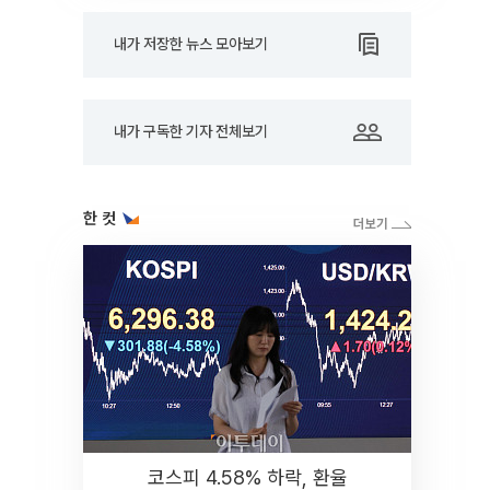
내가 저장한 뉴스 모아보기
내가 구독한 기자 전체보기
한 컷
코스피 4.58% 하락, 환율