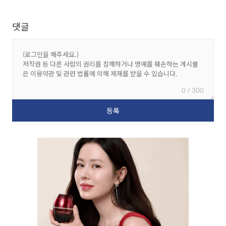
댓글
0 / 300