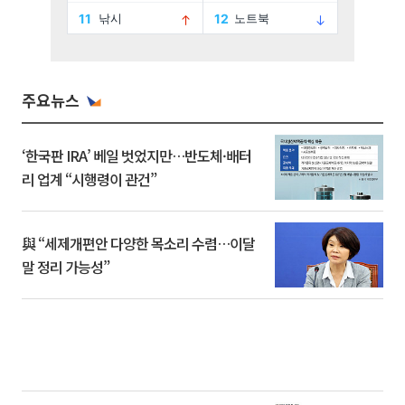
주요뉴스
‘한국판 IRA’ 베일 벗었지만…반도체·배터
리 업계 “시행령이 관건”
與 “세제개편안 다양한 목소리 수렴…이달
말 정리 가능성”