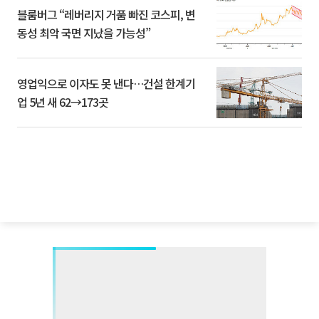
블룸버그 “레버리지 거품 빠진 코스피, 변
동성 최악 국면 지났을 가능성”
영업익으로 이자도 못 낸다…건설 한계기
업 5년 새 62→173곳