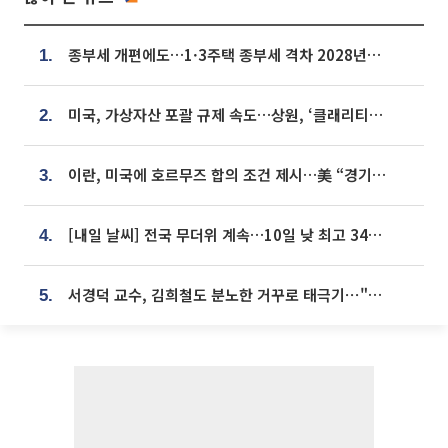
종부세 개편에도…1·3주택 종부세 격차 2028년부터 확대
1.
미국, 가상자산 포괄 규제 속도…상원, ‘클래리티법’ 9월 절차투표 추진
2.
이란, 미국에 호르무즈 합의 조건 제시…美 “경기 아직 안 끝나” [종합]
3.
[내일 날씨] 전국 무더위 계속…10일 낮 최고 34도 육박
4.
서경덕 교수, 김희철도 분노한 거꾸로 태극기⋯"엉터리는 아냐, 아쉬울 뿐"
5.