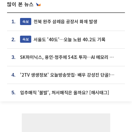
많이 본 뉴스
전북 완주 삼례읍 공장서 화재 발생
속보
1.
서울도 '40도'…오늘 노원 40.2도 기록
속보
2.
SK하이닉스, 용인·청주에 54조 투자…AI 메모리 생산기지 키운다
3.
'2TV 생생정보' 오늘방송맛집- 배우 강성진 단골! 쌀국수ㆍ푸팟퐁 커리 맛집 '블○○○'
4.
입추매직 '불발', 처서매직은 올까요? [해시태그]
5.