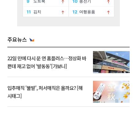
주요뉴스
22일 만에 다시 문 연 홈플러스…정상화 바
쁜데 재고 없어 ‘발동동’[가보니]
입추매직 '불발', 처서매직은 올까요? [해
시태그]