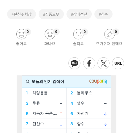
#탄천주차장
#집중호우
#장마전선
#침수
0
0
0
0
좋아요
화나요
슬퍼요
추가취재 원해요