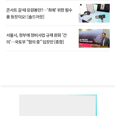
콘서트 갈 때 응원봉만?⋯'최애' 위한 필수
품 등장이오! [솔드아웃]
서울시, 정부에 정비사업 규제 완화 '건
의'⋯국토부 "협의 중" 입장만 [종합]