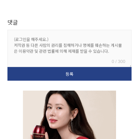
댓글
0 / 300