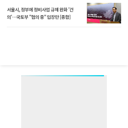
서울시, 정부에 정비사업 규제 완화 '건
의'⋯국토부 "협의 중" 입장만 [종합]