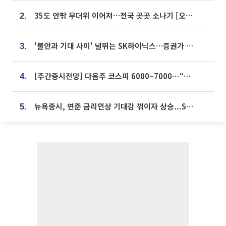
35도 안팎 무더위 이어져…전국 곳곳 소나기 [오늘 날씨]
2.
'불안과 기대 사이' 널뛰는 SK하이닉스…증권가 "HBM4·LTA 기반 펀터멘털 견고"
3.
[주간증시전망] 다음주 코스피 6000~7000⋯“外人 수급은 정책이 변수”
4.
뉴욕증시, 연준 금리인상 기대감 꺾이자 상승...S&P500 사상 최고치 [종합]
5.