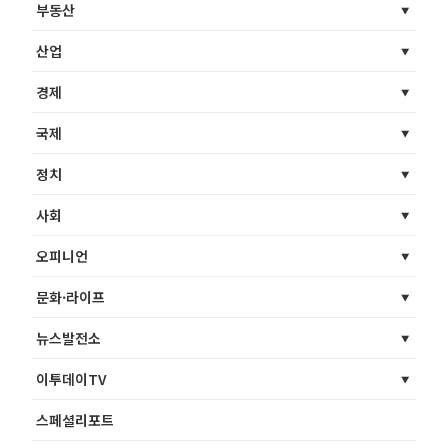
부동산
산업
경제
국제
정치
사회
오피니언
문화·라이프
뉴스발전소
이투데이TV
스페셜리포트