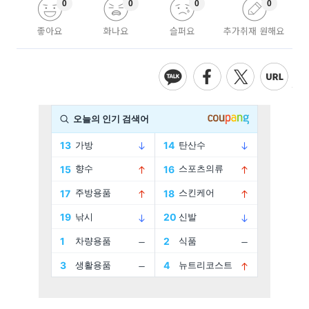
0
0
0
0
좋아요
화나요
슬퍼요
추가취재 원해요