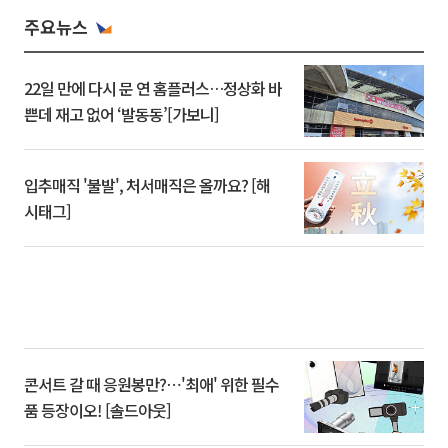
주요뉴스
22일 만에 다시 문 연 홈플러스…정상화 바
쁜데 재고 없어 ‘발동동’[가보니]
입추매직 '불발', 처서매직은 올까요? [해
시태그]
콘서트 갈 때 응원봉만?⋯'최애' 위한 필수
품 등장이오! [솔드아웃]