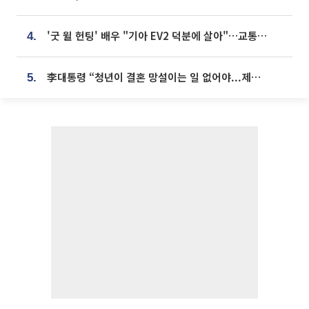
'굿 윌 헌팅' 배우 "기아 EV2 덕분에 살아"…교통사고 후 안전성 극찬
4.
李대통령 “청년이 결혼 망설이는 일 없어야...제도상 불이익 조사”
5.