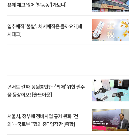
쁜데 재고 없어 ‘발동동’[가보니]
입추매직 '불발', 처서매직은 올까요? [해
시태그]
콘서트 갈 때 응원봉만?⋯'최애' 위한 필수
품 등장이오! [솔드아웃]
서울시, 정부에 정비사업 규제 완화 '건
의'⋯국토부 "협의 중" 입장만 [종합]