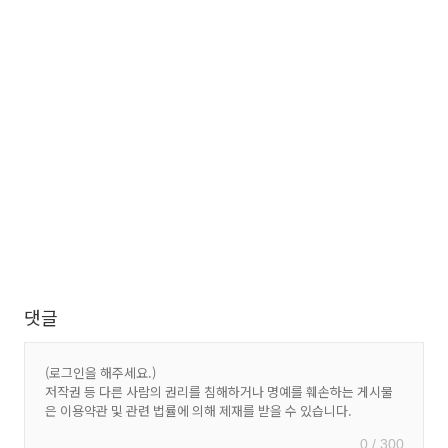
댓글
0 / 300