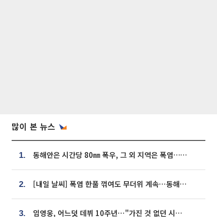
많이 본 뉴스
동해안은 시간당 80㎜ 폭우, 그 외 지역은 폭염…‘극과 극 날씨’
1.
[내일 날씨] 폭염 한풀 꺾여도 무더위 계속⋯동해안 이틀 연속 비
2.
임영웅, 어느덧 데뷔 10주년⋯"가진 것 없던 시절, 내 앞엔 20명의 팬뿐"
3.