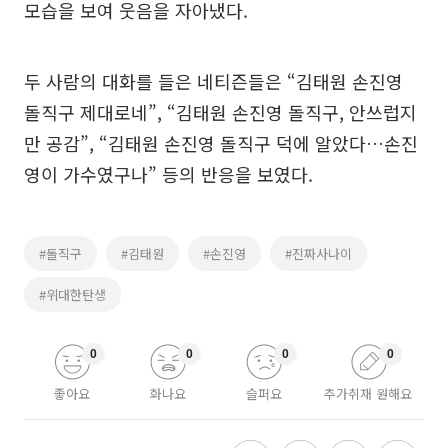
모습을 보여 웃음을 자아냈다.
두 사람의 대화를 들은 네티즌들은 “김태원 손진영
돌직구 제대로네”, “김태원 손진영 돌직구, 안쓰럽지
만 공감”, “김태원 손진영 돌직구 덕에 알았다…손진
영이 가수였구나” 등의 반응을 보였다.
#돌직구
#김태원
#손진영
#진짜사나이
#위대한탄생
0
0
0
0
좋아요
화나요
슬퍼요
추가취재 원해요