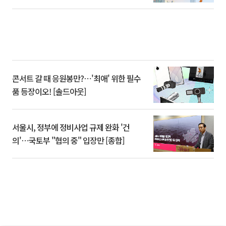
콘서트 갈 때 응원봉만?⋯'최애' 위한 필수
품 등장이오! [솔드아웃]
서울시, 정부에 정비사업 규제 완화 '건
의'⋯국토부 "협의 중" 입장만 [종합]