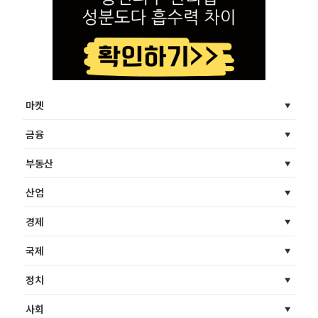
마켓
금융
부동산
산업
경제
국제
정치
사회