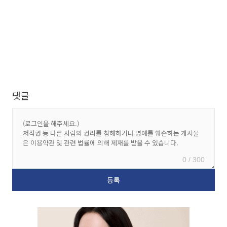
댓글
0 / 300