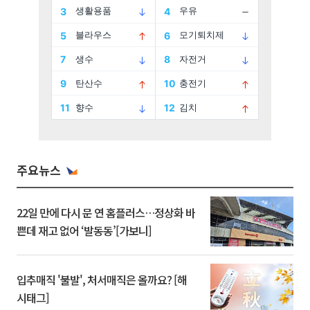
주요뉴스
22일 만에 다시 문 연 홈플러스…정상화 바
쁜데 재고 없어 ‘발동동’[가보니]
입추매직 '불발', 처서매직은 올까요? [해
시태그]