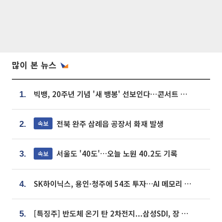
많이 본 뉴스
빅뱅, 20주년 기념 '새 뱅봉' 선보인다⋯콘서트 앞두고 팝업 개최
1.
전북 완주 삼례읍 공장서 화재 발생
속보
2.
서울도 '40도'…오늘 노원 40.2도 기록
속보
3.
SK하이닉스, 용인·청주에 54조 투자…AI 메모리 생산기지 키운다
4.
[특징주] 반도체 온기 탄 2차전지...삼성SDI, 장 초반 7% 넘게 껑충
5.