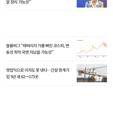
말 정리 가능성”
블룸버그 “레버리지 거품 빠진 코스피, 변
동성 최악 국면 지났을 가능성”
영업익으로 이자도 못 낸다…건설 한계기
업 5년 새 62→173곳