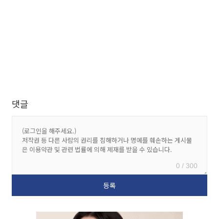
댓글
0 / 300