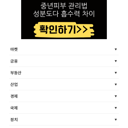
마켓
금융
부동산
산업
경제
국제
정치