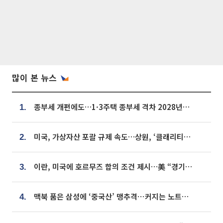
많이 본 뉴스
종부세 개편에도…1·3주택 종부세 격차 2028년부터 확대
1.
미국, 가상자산 포괄 규제 속도…상원, ‘클래리티법’ 9월 절차투표 추진
2.
이란, 미국에 호르무즈 합의 조건 제시…美 “경기 아직 안 끝나” [종합]
3.
맥북 품은 삼성에 ‘중국산’ 맹추격⋯커지는 노트북 OLED 시장
4.