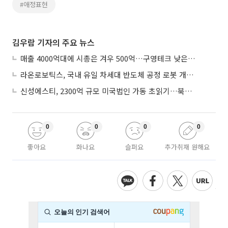
#애정표현
김우람 기자의 주요 뉴스
매출 4000억대에 시총은 겨우 500억…구영테크 낮은 몸값에 저가 승계 마무리
라온로보틱스, 국내 유일 차세대 반도체 공정 로봇 개발 ‘고객사 테스트 진행’
신성에스티, 2300억 규모 미국법인 가동 초읽기…북미 ESS 공략 본격화
0
0
0
0
좋아요
화나요
슬퍼요
추가취재 원해요