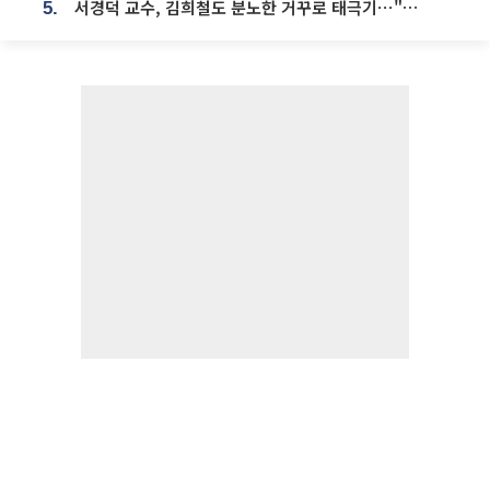
서경덕 교수, 김희철도 분노한 거꾸로 태극기⋯"엉터리는 아냐, 아쉬울 뿐"
5.