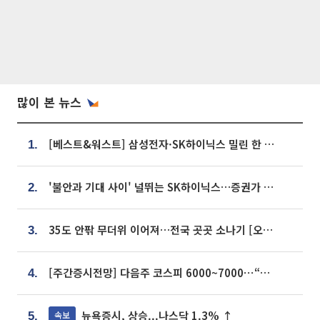
많이 본 뉴스
[베스트&워스트] 삼성전자·SK하이닉스 밀린 한 주…상상인증권은 85% 급등
1.
'불안과 기대 사이' 널뛰는 SK하이닉스…증권가 "HBM4·LTA 기반 펀터멘털 견고"
2.
35도 안팎 무더위 이어져…전국 곳곳 소나기 [오늘 날씨]
3.
[주간증시전망] 다음주 코스피 6000~7000⋯“外人 수급은 정책이 변수”
4.
뉴욕증시, 상승...나스닥 1.3% ↑
속보
5.