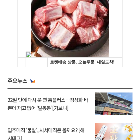
주요뉴스
22일 만에 다시 문 연 홈플러스…정상화 바
쁜데 재고 없어 ‘발동동’[가보니]
입추매직 '불발', 처서매직은 올까요? [해
시태그]