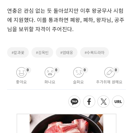
연충은 관심 없는 듯 돌아섰지만 이후 왕궁무사 시험
에 지원했다. 이를 통과하면 폐왕, 폐하, 왕자님, 공주
님을 보위할 자격이 주어진다.
#칼과꽃
#김옥빈
#엄태웅
#수목드라마
0
0
0
0
좋아요
화나요
슬퍼요
추가취재 원해요