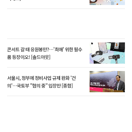
콘서트 갈 때 응원봉만?⋯'최애' 위한 필수
품 등장이오! [솔드아웃]
서울시, 정부에 정비사업 규제 완화 '건
의'⋯국토부 "협의 중" 입장만 [종합]