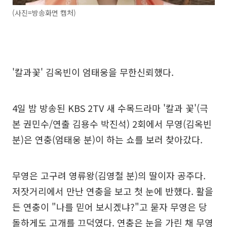
(사진=방송화면 캡처)
'칼과꽃' 김옥빈이 엄태웅을 무한신뢰했다.
4일 밤 방송된 KBS 2TV 새 수목드라마 '칼과 꽃'(극
본 권민수/연출 김용수 박진석) 2회에서 무영(김옥빈
분)은 연충(엄태웅 분)이 하는 쇼를 보러 찾아갔다.
무영은 고구려 영류왕(김영철 분)의 딸이자 공주다.
저잣거리에서 만난 연충을 보고 첫 눈에 반했다. 활을
든 연충이 "나를 믿어 보시겠냐?"고 묻자 무영은 당
돌하게도 고개를 끄덕였다. 연충은 눈을 가린 채 무영