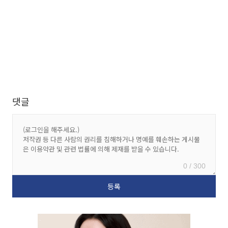
댓글
0 / 300