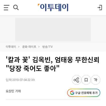
이투데이
문화·라이프
방송/TV
'칼과 꽃' 김옥빈, 엄태웅 무한신뢰
"당장 죽어도 좋아"
입력 2013-07-04 22:39
오상민 기자
구글 선호매체 추가