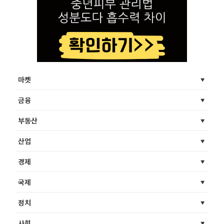
마켓
금융
부동산
산업
경제
국제
정치
사회