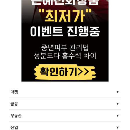
마켓
금융
부동산
산업