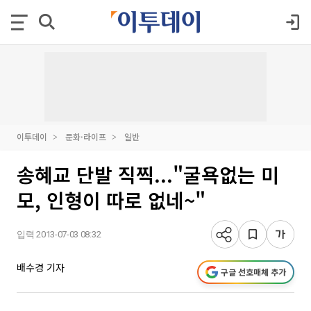
이투데이
문화·라이프
일반
송혜교 단발 직찍..."굴욕없는 미
모, 인형이 따로 없네~"
입력 2013-07-03 08:32
배수경 기자
구글 선호매체 추가