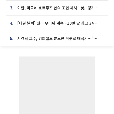
이란, 미국에 호르무즈 합의 조건 제시…美 “경기 아직 안 끝나” [종합]
3.
[내일 날씨] 전국 무더위 계속…10일 낮 최고 34도 육박
4.
서경덕 교수, 김희철도 분노한 거꾸로 태극기⋯"엉터리는 아냐, 아쉬울 뿐"
5.