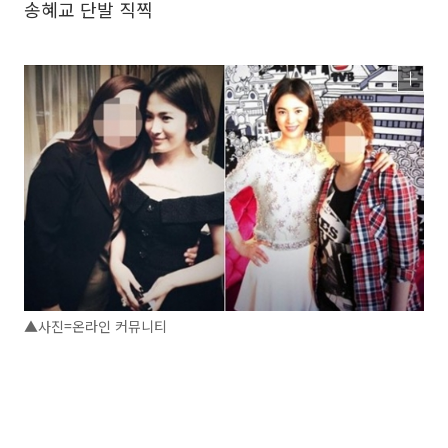
송혜교 단발 직찍
▲사진=온라인 커뮤니티