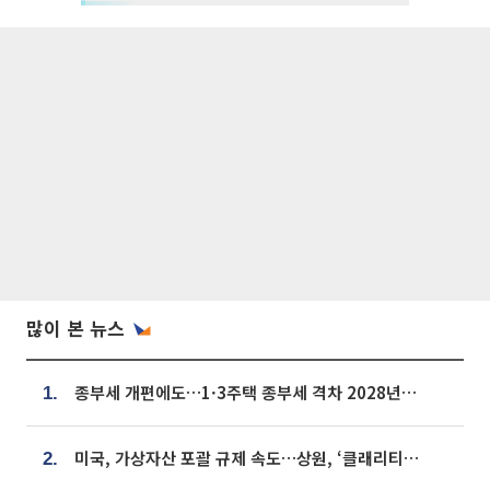
많이 본 뉴스
종부세 개편에도…1·3주택 종부세 격차 2028년부터 확대
1.
미국, 가상자산 포괄 규제 속도…상원, ‘클래리티법’ 9월 절차투표 추진
2.