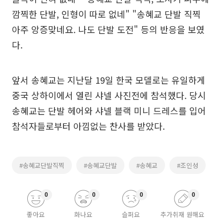
깜찍한 단발, 인형이 따로 없네" "송혜교 단발 직찍
아주 앙증맞네요. 나도 단발 도전" 등의 반응을 보였
다.
앞서 송혜교는 지난달 19일 한국 모델로는 유일하게
중국 상하이에서 열린 샤넬 사진전에 참석했다. 당시
송혜교는 단발 헤어와 샤넬 블랙 미니 드레스를 입어
참석자들로부터 아낌없는 찬사를 받았다.
#송혜교단발직찍
#송혜교단발
#송혜교
#조인성
0
0
0
0
좋아요
화나요
슬퍼요
추가취재 원해요