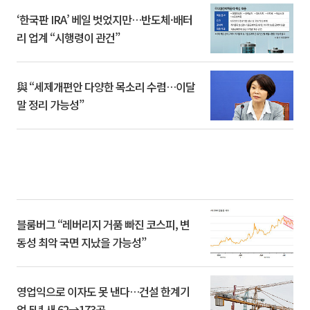
‘한국판 IRA’ 베일 벗었지만…반도체·배터
리 업계 “시행령이 관건”
與 “세제개편안 다양한 목소리 수렴…이달
말 정리 가능성”
블룸버그 “레버리지 거품 빠진 코스피, 변
동성 최악 국면 지났을 가능성”
영업익으로 이자도 못 낸다…건설 한계기
업 5년 새 62→173곳