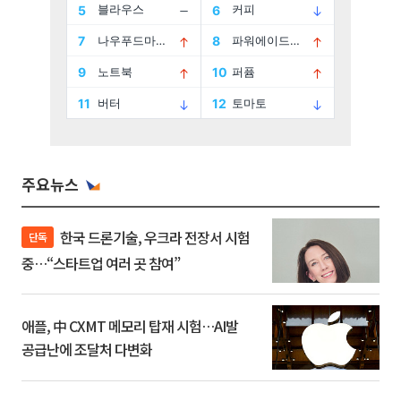
주요뉴스
한국 드론기술, 우크라 전장서 시험
단독
중…“스타트업 여러 곳 참여”
애플, 中 CXMT 메모리 탑재 시험…AI발
공급난에 조달처 다변화