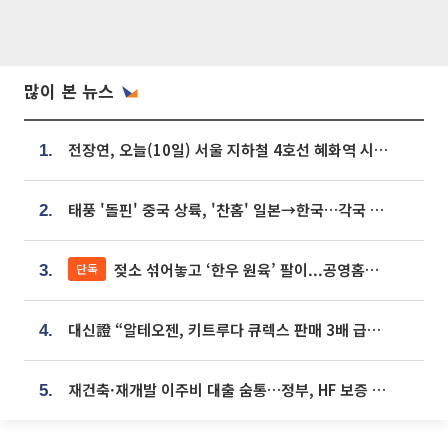
많이 본 뉴스
전장연, 오늘(10일) 서울 지하철 4호선 혜화역 시위…1호선 용산역 무정차
1.
태풍 '돌핀' 중국 상륙, '찬홈' 일본→한국…각국 기상청 예상 경로는?
2.
젖소 섞어놓고 ‘한우 원육’ 팔이...공영홈쇼핑 표기·검증 구멍
단독
3.
대신證 “알테오젠, 키트루다 큐렉스 판매 3배 급증…목표가 41만원 상향”
4.
재건축·재개발 이주비 대출 숨통…정부, HF 보증 신설 추진
5.