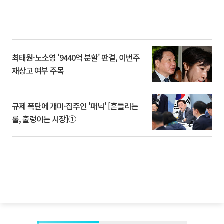
최태원·노소영 '9440억 분할' 판결, 이번주
재상고 여부 주목
규제 폭탄에 개미·집주인 '패닉' [흔들리는
룰, 출렁이는 시장]①