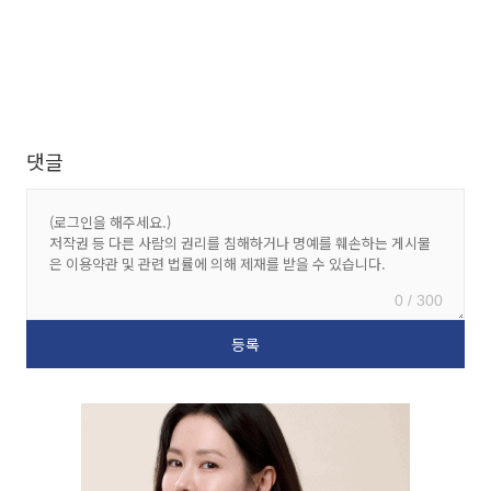
댓글
0 / 300