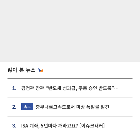
많이 본 뉴스
김정관 장관 “반도체 성과급, 주총 승인 받도록”…상법·자본시장법 개정 시사
1.
중부내륙고속도로서 미상 폭발물 발견
속보
2.
ISA 계좌, 5년마다 깨라고요? [이슈크래커]
3.