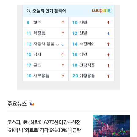
주요뉴스
코스피, 4% 하락에 6270선 마감…삼전
·SK하닉 '와르르' 각각 6%·10%대 급락