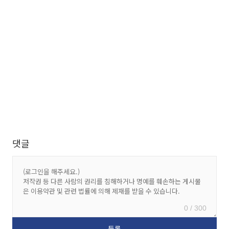
댓글
0 / 300