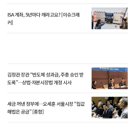
ISA 계좌, 5년마다 깨라고요? [이슈크래
커]
김정관 장관 “반도체 성과급, 주총 승인 받
도록”…상법·자본시장법 개정 시사
세금 꺼낸 정부에…오세훈 서울시장 “집값
해법은 공급” [종합]