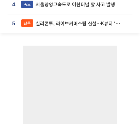
서울양양고속도로 이천터널 앞 사고 발생
속보
4.
실리콘투, 라이브커머스팀 신설…K뷰티 ‘글로벌 판매망’ 확대[K뷰티 라방戰]
단독
5.