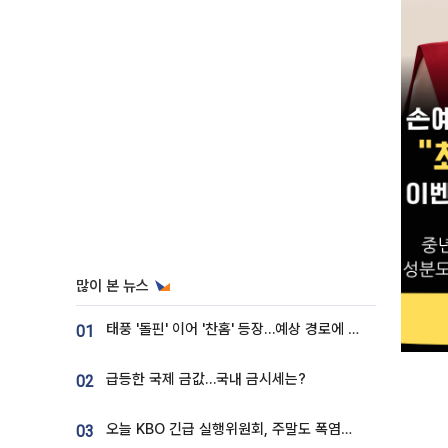
많이 본 뉴스
태풍 '돌핀' 이어 '찬홈' 등장…예상 경로에 한국 '한숨'
01
급등한 국제 금값…국내 금시세는?
02
오늘 KBO 긴급 실행위원회, 주말도 폭염취소 될까
03