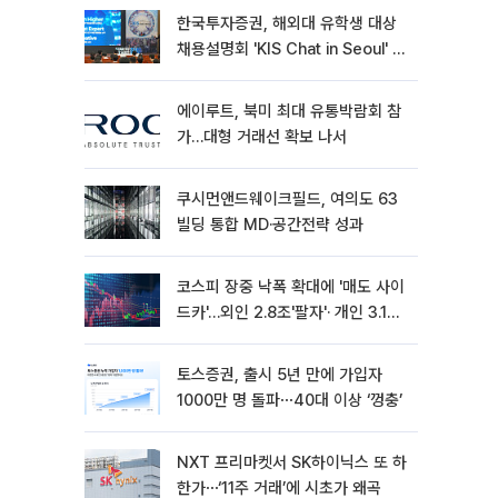
한국투자증권, 해외대 유학생 대상
채용설명회 'KIS Chat in Seoul' 개
최
에이루트, 북미 최대 유통박람회 참
가…대형 거래선 확보 나서
쿠시먼앤드웨이크필드, 여의도 63
빌딩 통합 MD·공간전략 성과
코스피 장중 낙폭 확대에 '매도 사이
드카'…외인 2.8조'팔자'· 개인 3.1조
'사자'
토스증권, 출시 5년 만에 가입자
1000만 명 돌파⋯40대 이상 ‘껑충’
NXT 프리마켓서 SK하이닉스 또 하
한가⋯‘11주 거래’에 시초가 왜곡