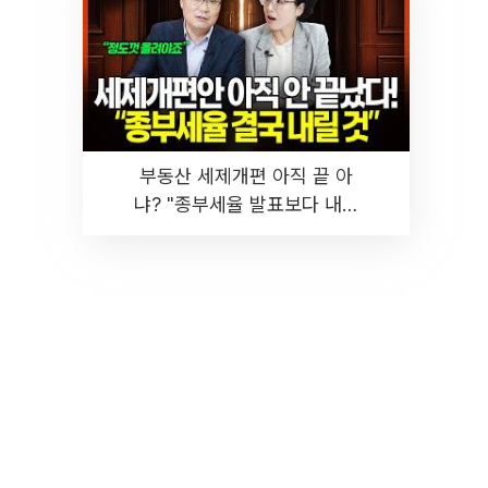
부동산 세제개편 아직 끝 아
냐? "종부세율 발표보다 내릴
것" 장기거주·양도세 전망 I 집
땅지성 I 김인만, 진미윤