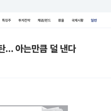
특징주
투자전략
채권/펀드
환율
국제시황
일반
탄… 아는만큼 덜 낸다