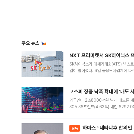
주요 뉴스
NXT 프리마켓서 SK하이닉스 또
SK하이닉스가 대체거래소(ATS) 넥스
일이 벌어졌다. 6일 금융투자업계에 따르
규장 종가보다 29.98% 내린 116만8
규시장과 달
코스피 장중 낙폭 확대에 '매도 사이
외국인이 2조8000억원 넘게 매도를 계
305.36포인트(4.63%) 내린 6292
중 한때 6550.94까지 오르기도 했으나
락하면서 유가증권
하마스 “네타냐후 합의안 거
단독