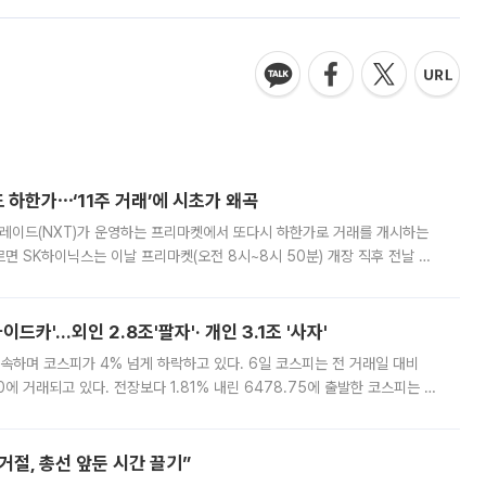
 하한가⋯‘11주 거래’에 시초가 왜곡
트레이드(NXT)가 운영하는 프리마켓에서 또다시 하한가로 거래를 개시하는
면 SK하이닉스는 이날 프리마켓(오전 8시~8시 50분) 개장 직후 전날 정
000원에 거래됐다. 거래량은 11주에 불과했으나, 최초 가격 결정이 기존 정
드카'…외인 2.8조'팔자'· 개인 3.1조 '사자'
속하며 코스피가 4% 넘게 하락하고 있다. 6일 코스피는 전 거래일 대비
.90에 거래되고 있다. 전장보다 1.81% 내린 6478.75에 출발한 코스피는 장
 6238.32까지 밀리기도 했다. 이날 오전 한때 코스피는 장중 5% 넘게 폭
절, 총선 앞둔 시간 끌기”