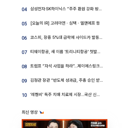
삼성전자·SK하이닉스 “주주 환원 강화 방안 마련”
04
[오늘의 IR] 고려아연ㆍ심텍ㆍ엘앤에프 등
05
코스피, 장중 5%대 급락에 사이드카 발동…삼성·SK 동반 폭락
06
티웨이항공, 새 이름 '트리니티항공' 첫발…SSC 전략 본격화
07
트럼프 “자석 사업을 하라”…제이에스링크, 비중국 영구자석 공급망 구축 속도
08
김정관 장관 “반도체 성과급, 주총 승인 받도록”…상법·자본시장법 개정 시사
09
‘레켐비’ 독주 치매 치료제 시장…국산 신약 등장하나
10
최신 영상