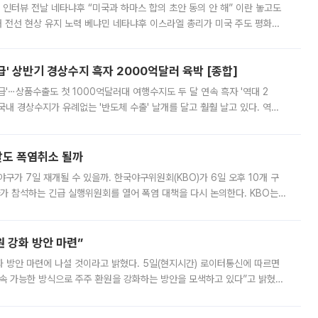
 인터뷰 전날 네타냐후 “미국과 하마스 합의 초안 동의 안 해” 이란 놓고도
개 전선 현상 유지 노력 베냐민 네타냐후 이스라엘 총리가 미국 주도 평화위
스 간 무장해제 합의안을 반대한 지 하루 만에 하마스 정치국 고위 관리
' 상반기 경상수지 흑자 2000억달러 육박 [종합]
급'⋯상품수출도 첫 1000억달러대 여행수지도 두 달 연속 흑자 '역대 2
국내 경상수지가 유례없는 '반도체 수출' 날개를 달고 훨훨 날고 있다. 역대
경상수지 뿐 아니라 상반기 경상수지 흑자도 2000억달러에 근접하며 사상 최
말도 폭염취소 될까
구가 7일 재개될 수 있을까. 한국야구위원회(KBO)가 6일 오후 10개 구
 참석하는 긴급 실행위원회를 열어 폭염 대책을 다시 논의한다. KBO는
서 관람객과 선수단의 안전 위험 상황이 발생했다”며 5∼6일 예정됐던
 강화 방안 마련”
 것이라고 밝혔다. 5일(현지시간) 로이터통신에 따르면
속 가능한 방식으로 주주 환원을 강화하는 방안을 모색하고 있다”고 밝혔다.
그러면서 자세한 내용은 “조만간 공개할 예정”이라고 덧붙였다. SK하이닉스도 로이터에 전달한 성명에서 “연