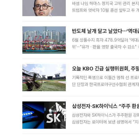
바셈 나임 하마스 정치국 고위 관리 본지
트럼프와 엇박자 10월 총선 앞두고 두 
원회(BOP)와 팔레스타인 무장단체 하마
반도체 날개 달고 날았다⋯'역대급
6월 상품수지 흑자 478.9억달러 '역대
위'⋯"유가ㆍ환율 영향 출국자 수 감소" 
급 수출 호조가 매달 이어지면서 6월 
대 기
오늘 KBO 긴급 실행위원회, 주
기록적인 폭염으로 이틀간 멈춰 선 프로야
단 단장과 한국프로야구선수협회 관계자가
5일 “최근 전국적으로 폭염이 지속되면
KBO리그와
삼성전자·SK하이닉스 “주주 환원
삼성전자와 SK하이닉스가 주주환원 강화 방안 마련에 나설
삼성전자는 로이터에 보낸 성명에서 “지