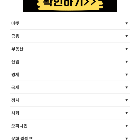
마켓
금융
부동산
산업
경제
국제
정치
사회
오피니언
문화·라이프