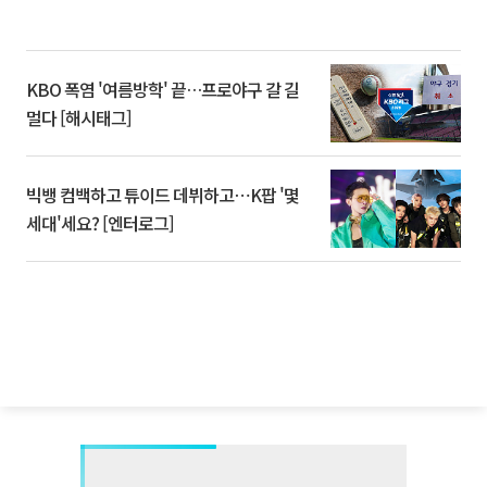
KBO 폭염 '여름방학' 끝…프로야구 갈 길
멀다 [해시태그]
빅뱅 컴백하고 튜이드 데뷔하고⋯K팝 '몇
세대'세요? [엔터로그]