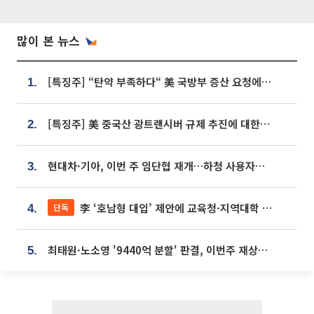
많이 본 뉴스
[특징주] “탄약 부족하다“ 美 국방부 증산 요청에⋯국내 방산주 급등세
1.
[특징주] 美 중국산 광트랜시버 규제 추진에 대한광통신 등 광통신株 강세
2.
현대차·기아, 이번 주 임단협 재개…하청 사용자성 재심도 ‘변수’
3.
李 ‘호남형 대입’ 제안에 교육청·지역대학 서·논술형 입시 연계 '착수'
단독
4.
최태원·노소영 '9440억 분할' 판결, 이번주 재상고 여부 주목
5.