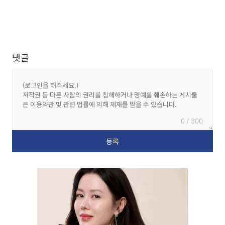
댓글
0 / 300