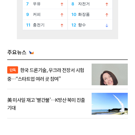
주요뉴스
한국 드론기술, 우크라 전장서 시험
단독
중…“스타트업 여러 곳 참여”
美 미사일 재고 ‘빨간불’…K방산 북미 진출
기대